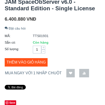
JAM SpaceObServer v6.0 -
Standard Edition - Single License
6.400.880
VNĐ
Đặt câu hỏi
MÃ:
TTS01931
Sẵn có:
Còn hàng
+
Số lượng:
−
THÊM VÀO GIỎ HÀNG
MUA NGAY VỚI 1 NHẤP CHUỘT
Save