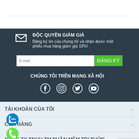
ĐỘC QUYỀN GIẢM GIÁ
Đăng ký tin của chúng tôi và nhận được một
phiếu mua hàng giảm giá 10%!
ĐĂNG KÝ
CHÚNG TÔI TRÊN MẠNG XÃ HỘI
TÀI KHOẢN CỦA TÔI
CỬA HÀNG