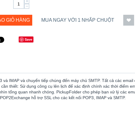
+
−
ÀO GIỎ HÀNG
MUA NGAY VỚI 1 NHẤP CHUỘT
Save
 và IMAP và chuyển tiếp chúng đến máy chủ SMTP. Tất cả các email đ
 thiết: Sử dụng công cụ lên lịch để xác định chính xác thời điểm emai
i nhìn tổng quan nhanh chóng. PickupFolder cho phép bạn xử lý các em
rtPOP2Exchange hỗ trợ SSL cho các kết nối POP3, IMAP và SMTP.