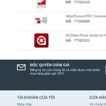
MÃ:
TTS01415
Able2Extract PDF Convert
MÃ:
TTS00589
ACDSee Photo Studio for 
MÃ:
TTS01521
ĐỘC QUYỀN GIẢM GIÁ
Đăng ký tin của chúng tôi và nhận được một phiếu
mua hàng giảm giá 10%!
TÀI KHOẢN CỦA TÔI
CỬA HÀ
Đăng nhập
Về chúng tô