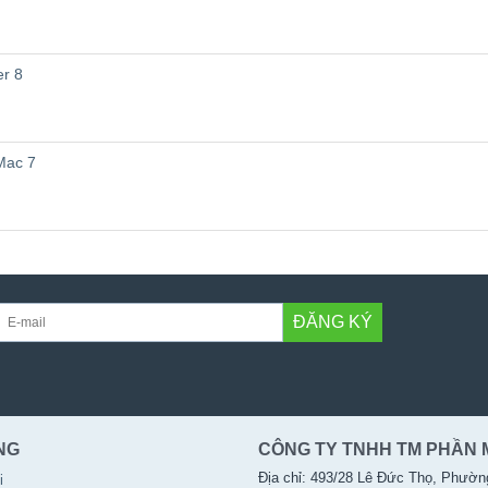
er 8
Mac 7
ĐĂNG KÝ
NG
CÔNG TY TNHH TM PHẦN 
Địa chỉ: 493/28 Lê Đức Thọ, Phườn
i