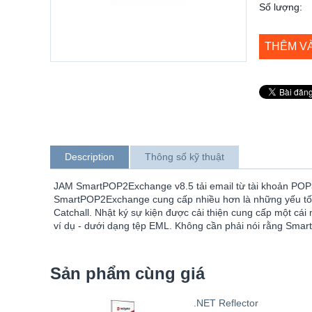
Số lượng:
THÊM V
Description
Thông số kỹ thuật
JAM SmartPOP2Exchange v8.5 tải email từ tài khoản POP3
SmartPOP2Exchange cung cấp nhiều hơn là những yếu tố cần
Catchall. Nhật ký sự kiện được cải thiện cung cấp một cá
ví dụ - dưới dạng tệp EML. Không cần phải nói rằng Sma
Sản phẩm cùng giá
.NET Reflector