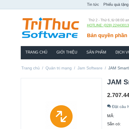
Tin tức
Phiếu quà tặng
Thứ 2 - Thứ 6, từ 08:00 a
HOTLINE: (028) 22443013
Bản quyền phần 
TRANG CHỦ
GIỚI THIỆU
SẢN PHẨM
DỊCH V
Trang chủ
/
Quản trị mạng
/
Jam Software
/
JAM SmartP
JAM Sm
2.707.4
Đặt câu h
MÃ:
Sẵn có: