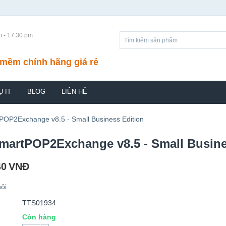
m - 17:30 pm
mềm chính hãng giá rẻ
Ụ IT
BLOG
LIÊN HỆ
OP2Exchange v8.5 - Small Business Edition
artPOP2Exchange v8.5 - Small Busine
40
VNĐ
ỏi
TTS01934
Còn hàng