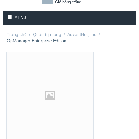
Giỏ hàng trống
MENU
Trang chủ
/
Quản trị mạng
/
AdventNet, Inc
/
OpManager Enterprise Edition