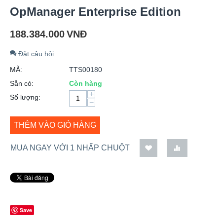
OpManager Enterprise Edition
188.384.000
VNĐ
Đặt câu hỏi
MÃ:
TTS00180
Sẵn có:
Còn hàng
+
Số lượng:
−
THÊM VÀO GIỎ HÀNG
MUA NGAY VỚI 1 NHẤP CHUỘT
Save