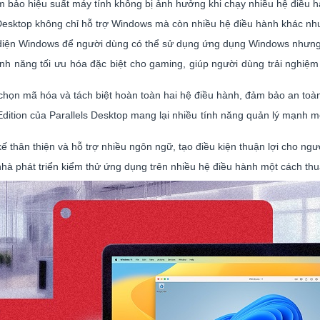
bảo hiệu suất máy tính không bị ảnh hưởng khi chạy nhiều hệ điều h
 Desktop không chỉ hỗ trợ Windows mà còn nhiều hệ điều hành khác n
 diện Windows để người dùng có thể sử dụng ứng dụng Windows nhưng
tính năng tối ưu hóa đặc biệt cho gaming, giúp người dùng trải ngh
họn mã hóa và tách biệt hoàn toàn hai hệ điều hành, đảm bảo an toàn 
dition của Parallels Desktop mang lại nhiều tính năng quản lý mạnh mẽ
ế thân thiện và hỗ trợ nhiều ngôn ngữ, tạo điều kiện thuận lợi cho ngư
à phát triển kiểm thử ứng dụng trên nhiều hệ điều hành một cách thuậ