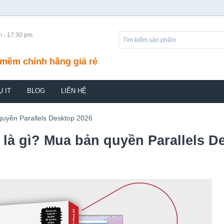
m - 17:30 pm
mềm chính hãng giá rẻ
Ụ IT
BLOG
LIÊN HỆ
quyền Parallels Desktop 2026
là gì? Mua bản quyền Parallels D