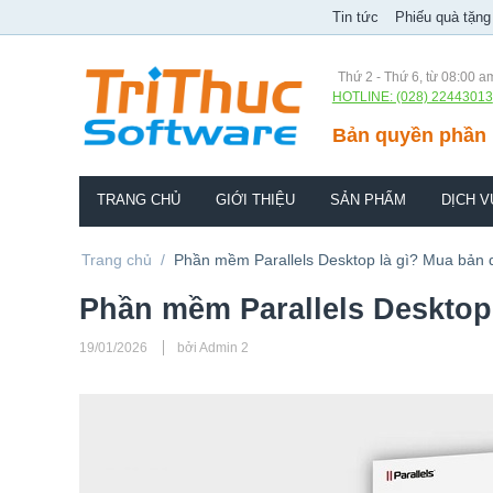
Tin tức
Phiếu quà tặng
Thứ 2 - Thứ 6, từ 08:00 a
HOTLINE: (028) 22443013
Bản quyền phần 
TRANG CHỦ
GIỚI THIỆU
SẢN PHẨM
DỊCH V
Trang chủ
/
Phần mềm Parallels Desktop là gì? Mua bản 
Phần mềm Parallels Desktop 
19/01/2026
bởi Admin 2