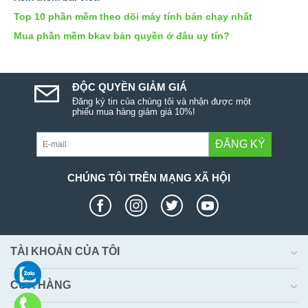
Top 10 phần mềm theo dõi máy tính bán chạy nhất
Mua phần mềm bkav bản quyền ở đâu uy tín?
ĐỘC QUYỀN GIẢM GIÁ
Đăng ký tin của chúng tôi và nhận được một
phiếu mua hàng giảm giá 10%!
ĐĂNG KÝ
CHÚNG TÔI TRÊN MẠNG XÃ HỘI
TÀI KHOẢN CỦA TÔI
CỬA HÀNG