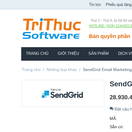
Tin tức
Phiếu quà tặng
Thứ 2 - Thứ 6, từ 08:00 a
HOTLINE: (028) 22443013
Bản quyền phần 
TRANG CHỦ
GIỚI THIỆU
SẢN PHẨM
DỊCH V
Trang chủ
/
Những loại khác
/
SendGrid Email Marketing
SendGr
28.930.
Đặt câu h
MÃ:
Sẵn có: