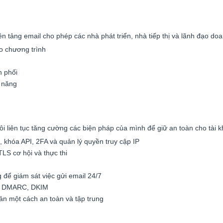
ền tảng email cho phép các nhà phát triển, nhà tiếp thị và lãnh đạo do
o chương trình
n phối
c năng
tôi liên tục tăng cường các biện pháp của mình để giữ an toàn cho tài
, khóa API, 2FA và quản lý quyền truy cập IP
S cơ hội và thực thi
 để giám sát việc gửi email 24/7
hực DMARC, DKIM
ản một cách an toàn và tập trung