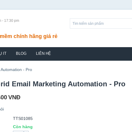
m - 17:30 pm
mềm chính hãng giá rẻ
Ụ IT
BLOG
LIÊN HỆ
 Automation - Pro
id Email Marketing Automation - Pro
400
VNĐ
ỏi
TTS01085
Còn hàng