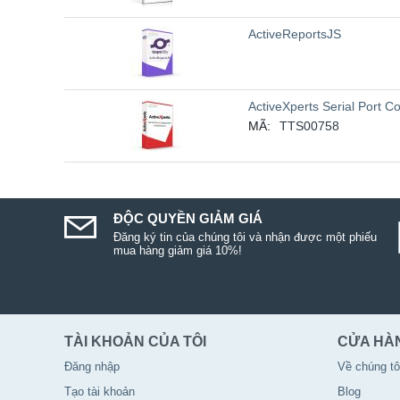
ActiveReportsJS
ActiveXperts Serial Port C
MÃ:
TTS00758
ĐỘC QUYỀN GIẢM GIÁ
Đăng ký tin của chúng tôi và nhận được một phiếu
mua hàng giảm giá 10%!
TÀI KHOẢN CỦA TÔI
CỬA HÀ
Đăng nhập
Về chúng tô
Tạo tài khoản
Blog