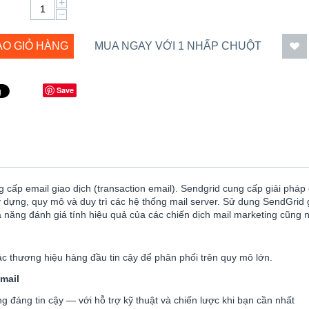
+
−
ÀO GIỎ HÀNG
MUA NGAY VỚI 1 NHẤP CHUỘT
Save
ng cấp email giao dịch (transaction email). Sendgrid cung cấp giải ph
dựng, quy mô và duy trì các hệ thống mail server. Sử dụng SendGrid g
ăng đánh giá tính hiệu quả của các chiến dịch mail marketing cũng nh
ác thương hiệu hàng đầu tin cậy để phân phối trên quy mô lớn.
email
g đáng tin cậy — với hỗ trợ kỹ thuật và chiến lược khi bạn cần nhất