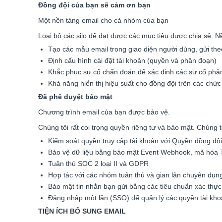
Đồng đội của bạn sẽ cảm ơn bạn
Một nền tảng email cho cả nhóm của bạn
Loại bỏ các silo để đạt được các mục tiêu được chia sẻ. N
Tạo các mẫu email trong giao diện người dùng, gửi the
Định cấu hình cài đặt tài khoản (quyền và phân đoạn)
Khắc phục sự cố chẩn đoán để xác định các sự cố phâ
Khả năng hiển thị hiệu suất cho đồng đội trên các chứ
Đã phê duyệt bảo mật
Chương trình email của bạn được bảo vệ.
Chúng tôi rất coi trọng quyền riêng tư và bảo mật. Chúng 
Kiểm soát quyền truy cập tài khoản với Quyền đồng đội
Bảo vệ dữ liệu bằng bảo mật Event Webhook, mã hóa TL
Tuân thủ SOC 2 loại II và GDPR
Hợp tác với các nhóm tuân thủ và gian lận chuyên dụng
Bảo mật tin nhắn bạn gửi bằng các tiêu chuẩn xác t
Đăng nhập một lần (SSO) để quản lý các quyền tài kho
TIỆN ÍCH BỔ SUNG EMAIL