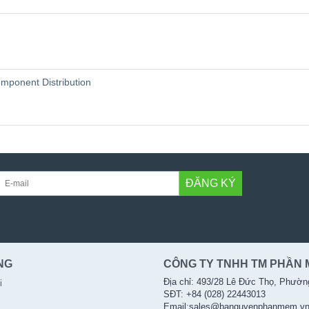
omponent Distribution
ĐĂNG KÝ
NG
CÔNG TY TNHH TM PHẦN 
Địa chỉ: 493/28 Lê Đức Thọ, Phườn
i
SĐT: +84 (028) 22443013
Email:sales@banquyenphanmem.v