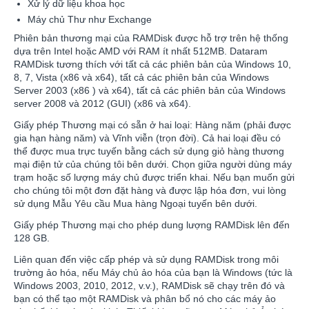
Xử lý dữ liệu khoa học
Máy chủ Thư như Exchange
Phiên bản thương mại của RAMDisk được hỗ trợ trên hệ thống
dựa trên Intel hoặc AMD với RAM ít nhất 512MB. Dataram
RAMDisk tương thích với tất cả các phiên bản của Windows 10,
8, 7, Vista (x86 và x64), tất cả các phiên bản của Windows
Server 2003 (x86 ) và x64), tất cả các phiên bản của Windows
server 2008 và 2012 (GUI) (x86 và x64).
Giấy phép Thương mại có sẵn ở hai loại: Hàng năm (phải được
gia hạn hàng năm) và Vĩnh viễn (trọn đời). Cả hai loại đều có
thể được mua trực tuyến bằng cách sử dụng giỏ hàng thương
mại điện tử của chúng tôi bên dưới. Chọn giữa người dùng máy
trạm hoặc số lượng máy chủ được triển khai. Nếu bạn muốn gửi
cho chúng tôi một đơn đặt hàng và được lập hóa đơn, vui lòng
sử dụng Mẫu Yêu cầu Mua hàng Ngoại tuyến bên dưới.
Giấy phép Thương mại cho phép dung lượng RAMDisk lên đến
128 GB.
Liên quan đến việc cấp phép và sử dụng RAMDisk trong môi
trường ảo hóa, nếu Máy chủ ảo hóa của bạn là Windows (tức là
Windows 2003, 2010, 2012, v.v.), RAMDisk sẽ chạy trên đó và
bạn có thể tạo một RAMDisk và phân bổ nó cho các máy ảo