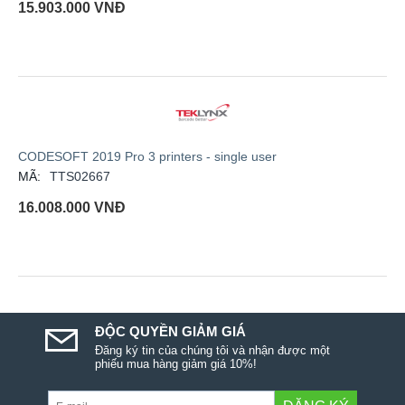
15.903.000
VNĐ
CODESOFT 2019 Pro 3 printers - single user
MÃ:
TTS02667
16.008.000
VNĐ
ĐỘC QUYỀN GIẢM GIÁ
Đăng ký tin của chúng tôi và nhận được một
phiếu mua hàng giảm giá 10%!