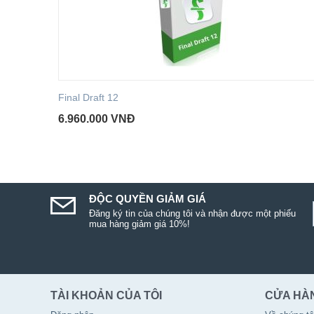
Final Draft 12
6.960.000
VNĐ
ĐỘC QUYỀN GIẢM GIÁ
Đăng ký tin của chúng tôi và nhận được một phiếu
mua hàng giảm giá 10%!
TÀI KHOẢN CỦA TÔI
CỬA HÀ