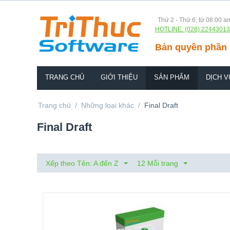
Thứ 2 - Thứ 6, từ 08:00 a
HOTLINE: (028) 22443013
Bản quyền phần 
TRANG CHỦ
GIỚI THIỆU
SẢN PHẨM
DỊCH V
Trang chủ
/
Những loại khác
/
Final Draft
Final Draft
Xếp theo Tên: A đến Z
12 Mỗi trang