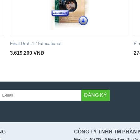
Final Draft 12 Educational
Fin
3.619.200
VNĐ
27
ĐĂNG KÝ
NG
CÔNG TY TNHH TM PHẦN 
Địa chỉ: 493/28 Lê Đức Thọ, Phườn