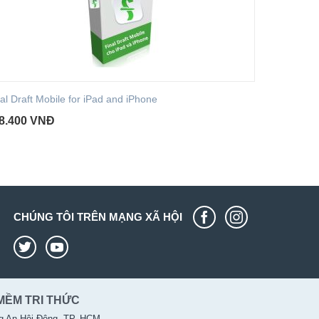
al Draft Mobile for iPad and iPhone
8.400
VNĐ
CHÚNG TÔI TRÊN MẠNG XÃ HỘI
MỀM TRI THỨC
g An Hội Đông, TP. HCM