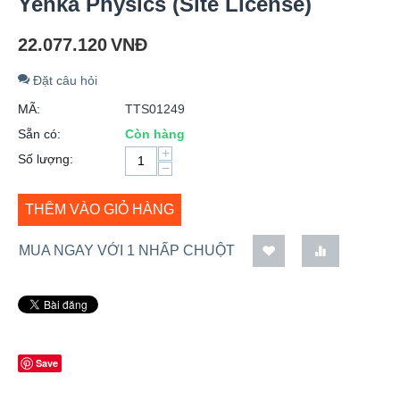
Yenka Physics (Site License)
22.077.120
VNĐ
Đặt câu hỏi
MÃ:
TTS01249
Sẵn có:
Còn hàng
+
Số lượng:
−
THÊM VÀO GIỎ HÀNG
MUA NGAY VỚI 1 NHẤP CHUỘT
Save