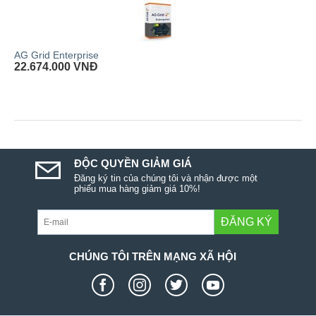
AG Grid Enterprise
22.674.000
VNĐ
ĐỘC QUYỀN GIẢM GIÁ
Đăng ký tin của chúng tôi và nhận được một
phiếu mua hàng giảm giá 10%!
ĐĂNG KÝ
CHÚNG TÔI TRÊN MẠNG XÃ HỘI