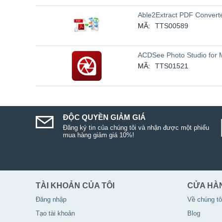
Able2Extract PDF Convert
MÃ:
TTS00589
ACDSee Photo Studio for 
MÃ:
TTS01521
ĐỘC QUYỀN GIẢM GIÁ
Đăng ký tin của chúng tôi và nhận được một phiếu
mua hàng giảm giá 10%!
TÀI KHOẢN CỦA TÔI
CỬA HÀ
Đăng nhập
Về chúng tô
Tạo tài khoản
Blog