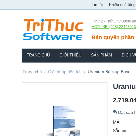
Tin tức
Phiếu quà tặng
Thứ 2 - Thứ 6, từ 08:00 a
HOTLINE: (028) 22443013
Bản quyền phần 
TRANG CHỦ
GIỚI THIỆU
SẢN PHẨM
DỊCH V
Trang chủ
/
Giải pháp tiện ích
/
Uranium Backup Base
Urani
2.719.0
Đặt câu h
MÃ:
Sẵn có: