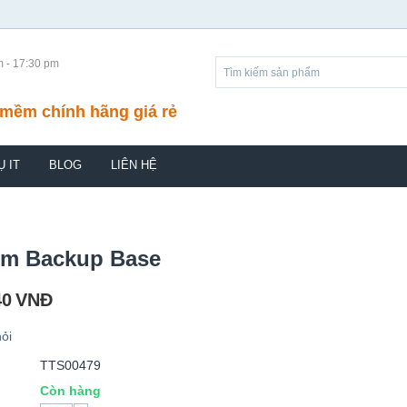
m - 17:30 pm
mềm chính hãng giá rẻ
Ụ IT
BLOG
LIÊN HỆ
um Backup Base
40
VNĐ
ỏi
TTS00479
Còn hàng