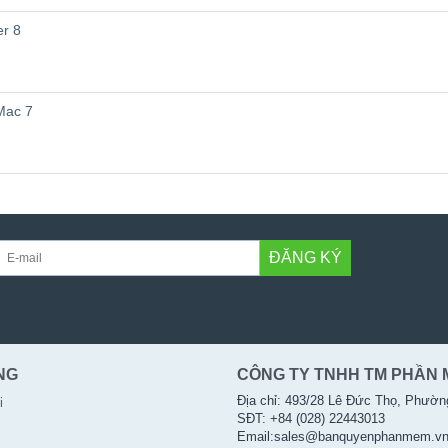
er 8
Mac 7
ĐĂNG KÝ
NG
CÔNG TY TNHH TM PHẦN 
Địa chỉ: 493/28 Lê Đức Thọ, Phườn
i
SĐT: +84 (028) 22443013
Email:sales@banquyenphanmem.v