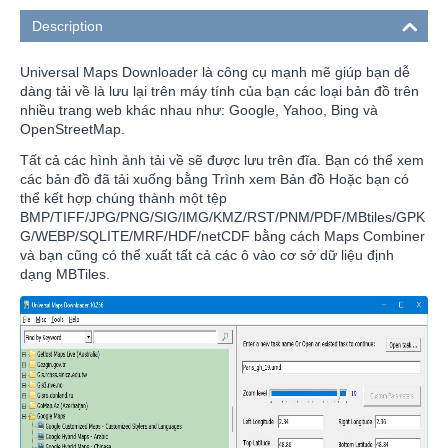
Description
Universal Maps Downloader là công cụ mạnh mẽ giúp bạn dễ
dàng tải về là lưu lại trên máy tính của bạn các loại bản đồ trên
nhiều trang web khác nhau như: Google, Yahoo, Bing và
OpenStreetMap.
Tất cả các hình ảnh tải về sẽ được lưu trên đĩa. Bạn có thể xem
các bản đồ đã tải xuống bằng Trình xem Bản đồ Hoặc bạn có
thể kết hợp chúng thành một tệp
BMP/TIFF/JPG/PNG/SIG/IMG/KMZ/RST/PNM/PDF/MBtiles/GPK
G/WEBP/SQLITE/MRF/HDF/netCDF bằng cách Maps Combiner
và bạn cũng có thể xuất tất cả các ô vào cơ sở dữ liệu định
dạng MBTiles.