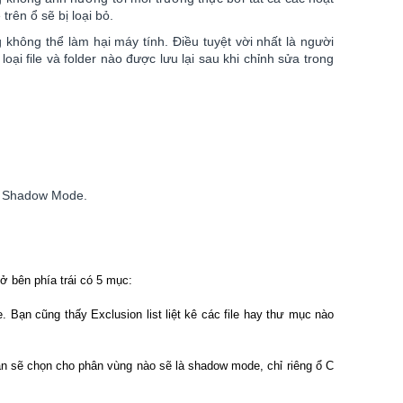
rên ổ sẽ bị loại bỏ.
 không thể làm hại máy tính. Điều tuyệt vời nhất là người
i file và folder nào được lưu lại sau khi chỉnh sửa trong
ng Shadow Mode.
ở bên phía trái có 5 mục:
Bạn cũng thấy Exclusion list liệt kê các file hay thư mục nào
ạn sẽ chọn cho phân vùng nào sẽ là shadow mode, chỉ riêng ổ C