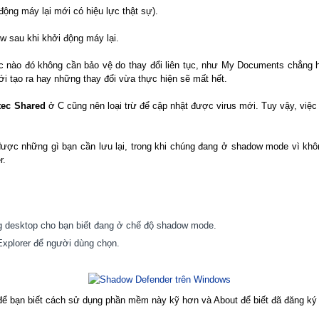
động máy lại mới có hiệu lực thật sự).
ow sau khi khởi động máy lại.
nào đó không cần bảo vệ do thay đổi liên tục, như My Documents chẳng hạn,
i tạo ra hay những thay đổi vừa thực hiện sẽ mất hết.
tec Shared
ở C cũng nên loại trừ để cập nhật được virus mới. Tuy vậy, việc
được những gì bạn cần lưu lại, trong khi chúng đang ở shadow mode vì kh
r.
g desktop cho bạn biết đang ở chế độ shadow mode.
Explorer để người dùng chọn.
 để bạn biết cách sử dụng phần mềm này kỹ hơn và About để biết đã đăng ký