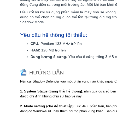
động đang diễn ra trong môi trường ảo. Một khi bạn khởi độ
Điều cốt lõi khi sử dụng phần mềm là máy tính sẽ không b
dùng có thể chọn những gì có thể tồn tại trong ổ cứng tr
Shadow Mode.
Yêu cầu hệ thống tối thiểu:
CPU:
Pentium 133 MHz trở lên
RAM:
128 MB trở lên
Dung lượng ổ cứng:
Yêu cầu ổ cứng trống 3 MB c
HƯỚNG DẪN
Nên cài Shadow Defender vào một phân vùng nào khác ngoài C, n
1. System Status (trạng thái hệ thống):
nhìn qua cửa sổ bên 
được chỉ định không chịu sự bảo vệ này.
2. Mode setting (chế độ thiết lập):
Lúc đầu, phần trên, bên p
đang có Windows XP hay thêm những phân vùng khác. Bạn cũn