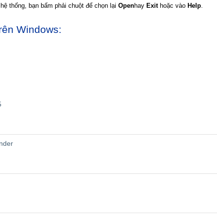
hệ thống, bạn bấm phải chuột để chọn lại
Open
hay
Exit
hoặc vào
Help
.
trên Windows:
5
nder