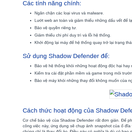
Các tính năng chính:
Ngăn chặn các loại virus và malware.
Lướt web an toàn và giảm thiểu những dấu vết để lạ
Bảo vệ quyền riêng tư.
Giảm thiểu chi phí duy trì và lỗi hệ thống.
Khởi động lại máy để hệ thống quay trở lại trạng thá
Sử dụng Shadow Defender để:
Bảo vệ hệ thống khỏi những hoạt động độc hại hay
Kiểm tra cài đặt phần mềm và game trong môi trườn
Bảo vệ máy khỏi những thay đổi không muốn của ng
Cách thức hoạt động của Shadow Def
Cơ chế bảo vệ của Shadow Defender rất đơn giản. Để phầ
công việc này, ứng dụng sẽ chụp ảnh snapshot của ổ đĩa và
chúng chỉ là thay đổi ảo. Điều này có nghĩa là dù có ba