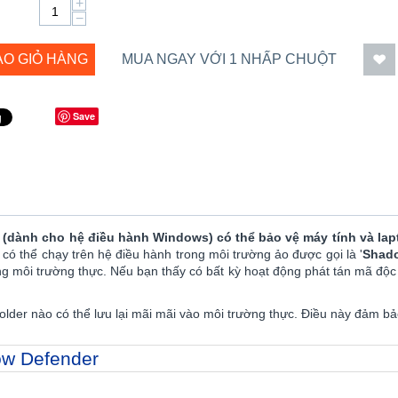
+
−
ÀO GIỎ HÀNG
MUA NGAY VỚI 1 NHẤP CHUỘT
Save
 (dành cho hệ điều hành Windows) có thể bảo vệ máy tính và lapt
ó thể chạy trên hệ điều hành trong môi trường ảo được gọi là '
Shad
g môi trường thực. Nếu bạn thấy có bất kỳ hoạt động phát tán mã độc 
lder nào có thể lưu lại mãi mãi vào môi trường thực. Điều này đảm bảo c