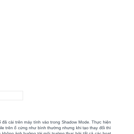
ổ đã cài trên máy tính vào trong Shadow Mode. Thực hiện
ile trên ổ cứng như bình thường nhưng khi tạo thay đổi thì
 không ảnh hưởng tới môi trường thực bởi tất cả các hoạt