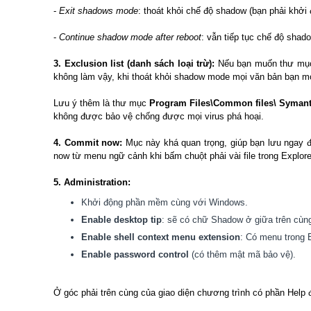
-
Exit shadows mode
: thoát khỏi chế độ shadow (bạn phải khởi 
-
Continue shadow mode after reboot
: vẫn tiếp tục chế độ shad
3. Exclusion list (danh sách loại trừ):
Nếu bạn muốn thư mục 
không làm vậy, khi thoát khỏi shadow mode mọi văn bản bạn mớ
Lưu ý thêm là thư mục
Program Files\Common files\ Syman
không được bảo vệ chống được mọi virus phá hoại.
4. Commit now:
Mục này khá quan trọng, giúp bạn lưu ngay 
now từ menu ngữ cảnh khi bấm chuột phải vài file trong Explore
5. Administration:
Khởi động phần mềm cùng với Windows.
Enable desktop tip
: sẽ có chữ Shadow ở giữa trên cùn
Enable shell context menu extension
: Có menu trong 
Enable password control
(có thêm mật mã bảo vệ).
Ở góc phải trên cùng của giao diện chương trình có phần Help