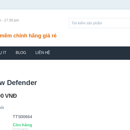
m - 17:30 pm
mềm chính hãng giá rẻ
Ụ IT
BLOG
LIÊN HỆ
w Defender
00
VNĐ
ỏi
TTS00664
Còn hàng