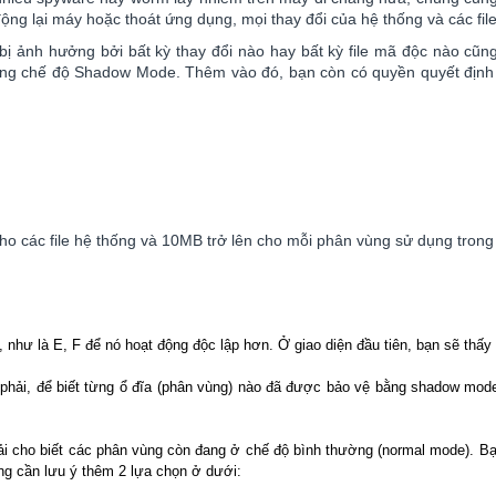
ng lại máy hoặc thoát ứng dụng, mọi thay đổi của hệ thống và các file t
ị ảnh hưởng bởi bất kỳ thay đổi nào hay bất kỳ file mã độc nào cũng
ong chế độ Shadow Mode. Thêm vào đó, bạn còn có quyền quyết định loạ
ho các file hệ thống và 10MB trở lên cho mỗi phân vùng sử dụng tro
hư là E, F để nó hoạt động độc lập hơn. Ở giao diện đầu tiên, bạn sẽ thấy 
phải, để biết từng ổ đĩa (phân vùng) nào đã được bảo vệ bằng shadow mode. 
hải cho biết các phân vùng còn đang ở chế độ bình thường (normal mode). B
g cần lưu ý thêm 2 lựa chọn ở dưới: