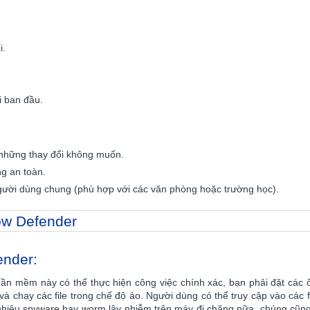
i.
i ban đầu.
 những thay đổi không muốn.
g an toàn.
ười dùng chung (phù hợp với các văn phòng hoặc trường học).
ender:
n mềm này có thể thực hiện công việc chính xác, bạn phải đặt các 
 chạy các file trong chế độ ảo. Người dùng có thể truy cập vào các f
o nhiêu spyware hay worm lây nhiễm trên máy đi chăng nữa, chúng cũng