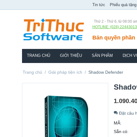
Tin tức
Phiếu quà tặng
Thứ 2 - Thứ 6, từ 08:00 a
HOTLINE: (028) 22443013
Bản quyền phần 
TRANG CHỦ
GIỚI THIỆU
SẢN PHẨM
DỊCH V
Trang chủ
/
Giải pháp tiện ích
/
Shadow Defender
Shado
1.090.4
Đặt câu h
MÃ:
Sẵn có: