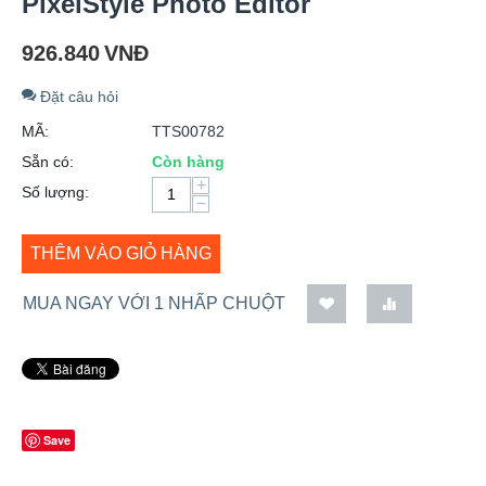
PixelStyle Photo Editor
926.840
VNĐ
Đặt câu hỏi
MÃ:
TTS00782
Sẵn có:
Còn hàng
+
Số lượng:
−
THÊM VÀO GIỎ HÀNG
MUA NGAY VỚI 1 NHẤP CHUỘT
Save