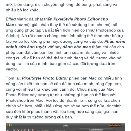
mờ, biến dạng, dịch chuyển nghiêng, đổ bóng, phát sáng và
nhiều bộ lọc khác.
EffectMatrix đã phát triển
PixelStyle Photo Editor cho
Mac
như một giải pháp thay thế dễ sử dụng hơn cho một số
ứng dụng phức tạp và đắt tiền hơn hiện có (như Photoshop của
Adobe). Nó rất nhanh chóng, các tính năng thể thao như hỗ trợ
lớp và bộ lọc không phá hủy, đường cong và cấp độ.
Phần mềm
chỉnh sửa ảnh tuyệt vời
này
dành cho mac
thậm chí còn cho
phép bạn đặt văn bản lên hình ảnh của mình, cùng với nhiều
công cụ vẽ để bạn có thể thêm hình dạng và đối tượng vào nội
dung trái tim của mình, bao gồm cả các đối tượng dựa trên
vector.
Tóm lại,
PixelStyle Photo Editor
phiên bản
Mac
có nhiều tính
năng cần thiết mà bạn sẽ cần để ảnh của mình trông đẹp hơn,
cùng với nhiều thứ khác bên cạnh đó. Chức năng của Mac
Photo Editor này tương tự như những gì bạn có thể làm với
Photoshop trên Mac. Với tốc độ nhanh hơn, công cụ lựa chọn
chính xác hơn, nhiều hiệu ứng rực rỡ và hơn thế nữa, từ chỉnh
sửa đến khôi phục thành vật liệu tổng hợp sáng tạo, giới hạn
duy nhất là trí tưởng tượng của bạn.