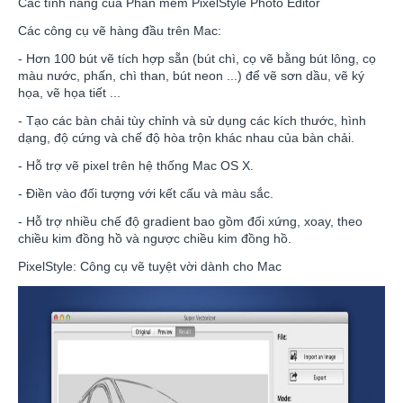
Các tính năng của Phần mềm PixelStyle Photo Editor
Các công cụ vẽ hàng đầu trên Mac:
- Hơn 100 bút vẽ tích hợp sẵn (bút chì, cọ vẽ bằng bút lông, cọ
màu nước, phấn, chì than, bút neon ...) để vẽ sơn dầu, vẽ ký
họa, vẽ họa tiết ...
- Tạo các bàn chải tùy chỉnh và sử dụng các kích thước, hình
dạng, độ cứng và chế độ hòa trộn khác nhau của bàn chải.
- Hỗ trợ vẽ pixel trên hệ thống Mac OS X.
- Điền vào đối tượng với kết cấu và màu sắc.
- Hỗ trợ nhiều chế độ gradient bao gồm đối xứng, xoay, theo
chiều kim đồng hồ và ngược chiều kim đồng hồ.
PixelStyle: Công cụ vẽ tuyệt vời dành cho Mac