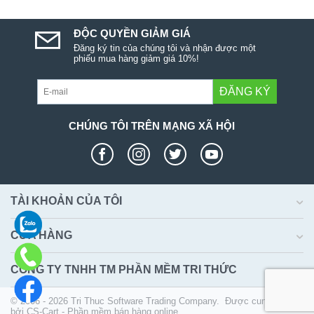
ĐỘC QUYỀN GIẢM GIÁ
Đăng ký tin của chúng tôi và nhận được một
phiếu mua hàng giảm giá 10%!
ĐĂNG KÝ
CHÚNG TÔI TRÊN MẠNG XÃ HỘI
TÀI KHOẢN CỦA TÔI
CỬA HÀNG
CÔNG TY TNHH TM PHẦN MỀM TRI THỨC
© 2006 - 2026 Tri Thuc Software Trading Company. Được cung cấp
bởi
CS-Cart - Phần mềm bán hàng online