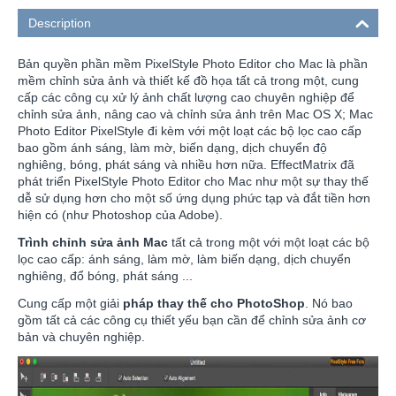
Description
Bản quyền phần mềm PixelStyle Photo Editor cho Mac là phần
mềm chỉnh sửa ảnh và thiết kế đồ họa tất cả trong một, cung
cấp các công cụ xử lý ảnh chất lượng cao chuyên nghiệp để
chỉnh sửa ảnh, nâng cao và chỉnh sửa ảnh trên Mac OS X; Mac
Photo Editor PixelStyle đi kèm với một loạt các bộ lọc cao cấp
bao gồm ánh sáng, làm mờ, biến dạng, dịch chuyển độ
nghiêng, bóng, phát sáng và nhiều hơn nữa. EffectMatrix đã
phát triển PixelStyle Photo Editor cho Mac như một sự thay thế
dễ sử dụng hơn cho một số ứng dụng phức tạp và đắt tiền hơn
hiện có (như Photoshop của Adobe).
Trình chỉnh sửa ảnh Mac
tất cả trong một với một loạt các bộ
lọc cao cấp: ánh sáng, làm mờ, làm biến dạng, dịch chuyển
nghiêng, đổ bóng, phát sáng ...
Cung cấp một giải
pháp thay thế cho PhotoShop
. Nó bao
gồm tất cả các công cụ thiết yếu bạn cần để chỉnh sửa ảnh cơ
bản và chuyên nghiệp.