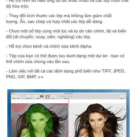
- Hỗ trợ hơn 50 hiệu ứng bộ lọc khác nhau và các tùy chọn chế
độ hòa trộn.
- Thay đổi kích thước các lớp mà không làm giảm chất
lượng. Ẩn, sao chép và hợp nhất các lớp dễ dàng.
- Chọn một số lớp cùng một lúc và tự do căn chỉnh, lật và biến
đổi (di chuyển, xoay, xiên, nghiêng) các lớp.
- Hỗ trợ chọn kênh và chỉnh sửa kênh Alpha.
- Tệp của bạn có thể được lưu dưới dạng một dự án - bạn có
thể chỉnh sửa chúng vào lần sau.
- Làm việc với tất cả các định dạng phổ biến như TIFF, JPEG,
PNG, GIF, BMP, v.v.