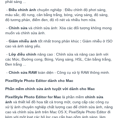
phát sáng ...
-
Điều chỉnh ảnh
chuyên nghiệp : Điều chỉnh độ phơi sáng,
màu sắc, độ rung, cân bằng trắng, bóng, vùng sáng, độ sáng,
độ tương phản, điểm đen, độ rõ nét và nhiều hơn nữa.
-
Chỉnh sửa
và chỉnh sửa ảnh: Xóa các đối tượng không mong
muốn và chỉnh sửa ảnh.
-
Giảm nhiễu ảnh
tốt nhất trong phân khúc
:
Giảm nhiễu ở ISO
cao và ánh sáng yếu.
-
Lớp điều chỉnh
nâng cao : Chỉnh sửa và nâng cao ảnh với
các Mức, Đường cong, Bóng, Vùng sáng, HSL, Cân bằng trắng,
Đen trắng ...
-
Chỉnh sửa RAW
toàn diện - Công cụ xử lý RAW thông minh.
PixelStyle Photo Editor dành cho Mac
Phần mềm chỉnh sửa ảnh tuyệt vời dành cho Mac
PixelStyle Photo Editor for Mac
là phần mềm
chỉnh sửa
ảnh
và thiết kế đồ họa tất cả trong một, cung cấp các công cụ
xử lý ảnh chuyên nghiệp chất lượng cao để chỉnh sửa ảnh, nâng
cao và chỉnh sửa ảnh trên Mac OS X; PixelStyle Photo Editor đi
kèm với một loạt các bộ lọc cao cấp bao gồm ánh sáng, làm