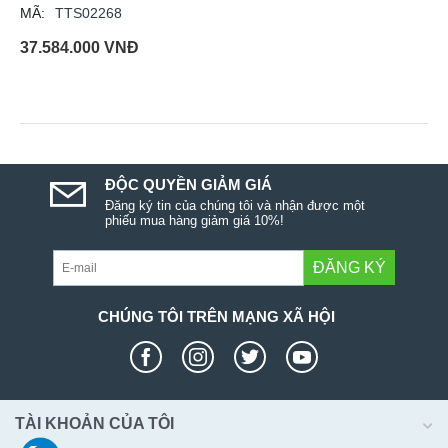
MÃ:
TTS02268
37.584.000
VNĐ
ĐỘC QUYỀN GIẢM GIÁ
Đăng ký tin của chúng tôi và nhận được một
phiếu mua hàng giảm giá 10%!
ĐĂNG KÝ
CHÚNG TÔI TRÊN MẠNG XÃ HỘI
TÀI KHOẢN CỦA TÔI