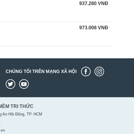
937.280
VNĐ
973.008
VNĐ
CHÚNG TÔI TRÊN MẠNG XÃ HỘI
MỀM TRI THỨC
g An Hội Đông, TP. HCM
n
.vn