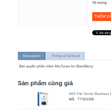
Số lượng:
THÊM V
Description
Thông số kỹ thuật
Bản quyền phần mềm MiuTunes for BlackBerry
Sản phẩm cùng giá
AVG File Server Business E
MÃ:
TTS02396