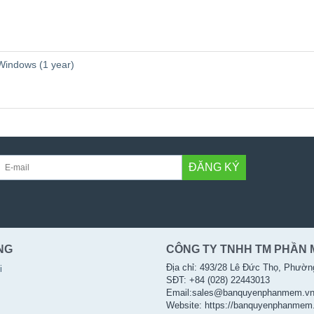
 Windows (1 year)
ĐĂNG KÝ
NG
CÔNG TY TNHH TM PHẦN 
Địa chỉ: 493/28 Lê Đức Thọ, Phườn
i
SĐT: +84 (028) 22443013
Email:sales@banquyenphanmem.v
Website: https://banquyenphanmem