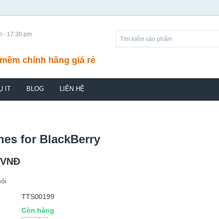
m - 17:30 pm
mềm chính hãng giá rẻ
Ụ IT
BLOG
LIÊN HỆ
es for BlackBerry
VNĐ
ỏi
TTS00199
Còn hàng