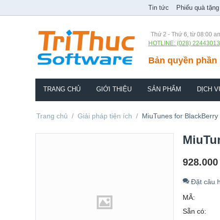
Tin tức
Phiếu quà tặng
Thứ 2 - Thứ 6, từ 08:00 a
HOTLINE: (028) 22443013
Bản quyền phần 
TRANG CHỦ
GIỚI THIỆU
SẢN PHẨM
DỊCH V
Trang chủ
/
Giải pháp tiện ích
/
MiuTunes for BlackBerry
MiuTun
928.000
Đặt câu h
MÃ:
Sẵn có: