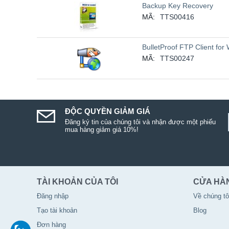
Backup Key Recovery
MÃ:
TTS00416
BulletProof FTP Client for
MÃ:
TTS00247
ĐỘC QUYỀN GIẢM GIÁ
Đăng ký tin của chúng tôi và nhận được một phiếu
mua hàng giảm giá 10%!
TÀI KHOẢN CỦA TÔI
CỬA HÀ
Đăng nhập
Về chúng tô
Tạo tài khoản
Blog
Đơn hàng