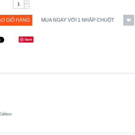
+
−
ÀO GIỎ HÀNG
MUA NGAY VỚI 1 NHẤP CHUỘT
Save
dition