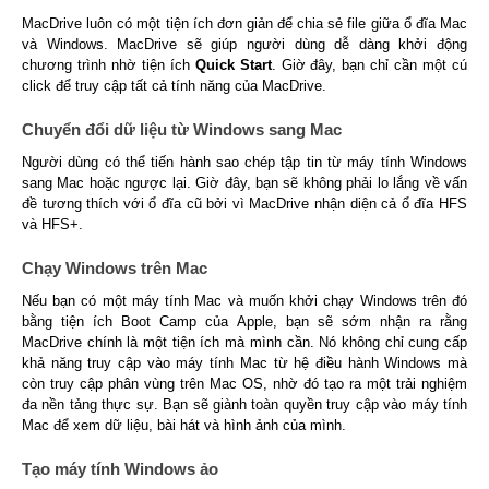
MacDrive luôn có một tiện ích đơn giản để chia sẻ file giữa ổ đĩa Mac
và Windows. MacDrive sẽ giúp người dùng dễ dàng khởi động
chương trình nhờ tiện ích
Quick Start
. Giờ đây, bạn chỉ cần một cú
click để truy cập tất cả tính năng của MacDrive.
Chuyển đổi dữ liệu từ Windows sang Mac
Người dùng có thể tiến hành sao chép tập tin từ máy tính Windows
sang Mac hoặc ngược lại. Giờ đây, bạn sẽ không phải lo lắng về vấn
đề tương thích với ổ đĩa cũ bởi vì MacDrive nhận diện cả ổ đĩa HFS
và HFS+.
Chạy Windows trên Mac
Nếu bạn có một máy tính Mac và muốn khởi chạy Windows trên đó
bằng tiện ích Boot Camp của Apple, bạn sẽ sớm nhận ra rằng
MacDrive chính là một tiện ích mà mình cần. Nó không chỉ cung cấp
khả năng truy cập vào máy tính Mac từ hệ điều hành Windows mà
còn truy cập phân vùng trên Mac OS, nhờ đó tạo ra một trải nghiệm
đa nền tảng thực sự. Bạn sẽ giành toàn quyền truy cập vào máy tính
Mac để xem dữ liệu, bài hát và hình ảnh của mình.
Tạo máy tính Windows ảo