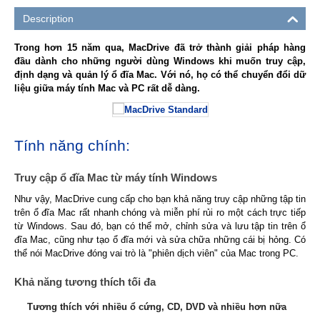
Description
Trong hơn 15 năm qua, MacDrive đã trở thành giải pháp hàng
đầu dành cho những người dùng Windows khi muốn truy cập,
định dạng và quản lý ổ đĩa Mac. Với nó, họ có thể chuyển đổi dữ
liệu giữa máy tính Mac và PC rất dễ dàng.
Tính năng chính:
Truy cập ổ đĩa Mac từ máy tính Windows
Như vậy, MacDrive cung cấp cho bạn khả năng truy cập những tập tin
trên ổ đĩa Mac rất nhanh chóng và miễn phí rủi ro một cách trực tiếp
từ Windows. Sau đó, bạn có thể mở, chỉnh sửa và lưu tập tin trên ổ
đĩa Mac, cũng như tạo ổ đĩa mới và sửa chữa những cái bị hỏng. Có
thể nói MacDrive đóng vai trò là "phiên dịch viên" của Mac trong PC.
Khả năng tương thích tối đa
Tương thích với nhiều ổ cứng, CD, DVD và nhiều hơn nữa