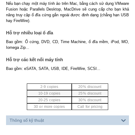
Nếu bạn chạy một máy tính ảo trên Mac, bằng cách sử dụng VMware
Fusion hoặc Parallels Desktop, MacDrive sẽ cung cấp cho bạn khả
năng truy cập ổ đĩa cứng gắn ngoài được định dạng (chẳng hạn USB
hay FireWire).
Hỗ trợ nhiều loại ổ đĩa
Bao gồm: Ổ cứng, DVD, CD, Time Machine, ổ đĩa mềm, iPod, MO,
Iomega Zip...
Hỗ trợ các kết nối máy tính
Bao gồm: eSATA, SATA, USB, IDE, FireWire, SCSI...
2-9 copies
20% discount
10-19 copies
25% discount
20-25 copies
30% discount
30 or more copies
Call for pricing
Thông số kỹ thuật