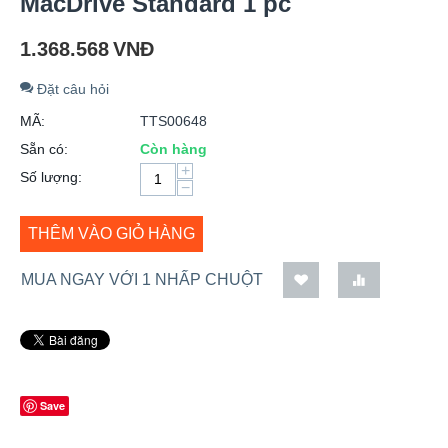
MacDrive Standard 1 pc
1.368.568
VNĐ
Đặt câu hỏi
MÃ:
TTS00648
Sẵn có:
Còn hàng
+
Số lượng:
−
THÊM VÀO GIỎ HÀNG
MUA NGAY VỚI 1 NHẤP CHUỘT
Save