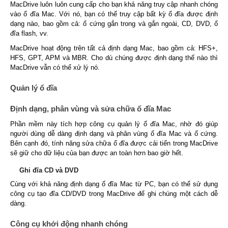
MacDrive luôn luôn cung cấp cho bạn khả năng truy cập nhanh chóng
vào ổ đĩa Mac. Với nó, bạn có thể truy cập bất kỳ ổ đĩa được định
dạng nào, bao gồm cả: ổ cứng gắn trong và gắn ngoài, CD, DVD, ổ
đĩa flash, vv.
MacDrive hoạt động trên tất cả định dạng Mac, bao gồm cả: HFS+,
HFS, GPT, APM và MBR. Cho dù chúng được định dạng thế nào thì
MacDrive vẫn có thể xử lý nó.
Quản lý ổ đĩa
Định dạng, phân vùng và sửa chữa ổ đĩa Mac
Phần mềm này tích hợp công cụ quản lý ổ đĩa Mac, nhờ đó giúp
người dùng dễ dàng định dạng và phân vùng ổ đĩa Mac và ổ cứng.
Bên cạnh đó, tính năng sửa chữa ổ đĩa được cải tiến trong MacDrive
sẽ giữ cho dữ liệu của bạn được an toàn hơn bao giờ hết.
Ghi đĩa CD và DVD
Cùng với khả năng định dạng ổ đĩa Mac từ PC, bạn có thể sử dụng
công cụ tạo đĩa CD/DVD trong MacDrive để ghi chúng một cách dễ
dàng.
Công cụ khởi động nhanh chóng