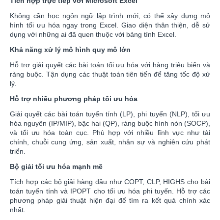
Tích hợp trực tiếp với Microsoft Excel
Không cần học ngôn ngữ lập trình mới, có thể xây dựng mô
hình tối ưu hóa ngay trong Excel. Giao diện thân thiện, dễ sử
dụng với những ai đã quen thuộc với bảng tính Excel.
Khả năng xử lý mô hình quy mô lớn
Hỗ trợ giải quyết các bài toán tối ưu hóa với hàng triệu biến và
ràng buộc. Tận dụng các thuật toán tiên tiến để tăng tốc độ xử
lý.
Hỗ trợ nhiều phương pháp tối ưu hóa
Giải quyết các bài toán tuyến tính (LP), phi tuyến (NLP), tối ưu
hóa nguyên (IP/MIP), bậc hai (QP), ràng buộc hình nón (SOCP),
và tối ưu hóa toàn cục. Phù hợp với nhiều lĩnh vực như tài
chính, chuỗi cung ứng, sản xuất, nhân sự và nghiên cứu phát
triển.
Bộ giải tối ưu hóa mạnh mẽ
Tích hợp các bộ giải hàng đầu như COPT, CLP, HIGHS cho bài
toán tuyến tính và IPOPT cho tối ưu hóa phi tuyến. Hỗ trợ các
phương pháp giải thuật hiện đại để tìm ra kết quả chính xác
nhất.