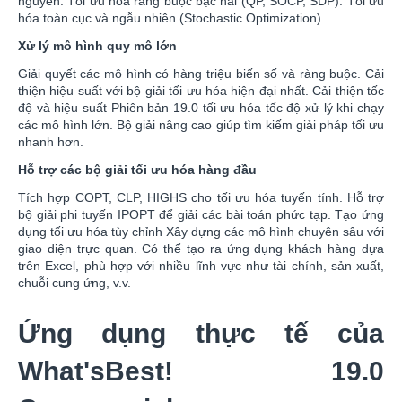
nguyên. Tối ưu hóa ràng buộc bậc hai (QP, SOCP, SDP). Tối ưu
hóa toàn cục và ngẫu nhiên (Stochastic Optimization).
Xử lý mô hình quy mô lớn
Giải quyết các mô hình có hàng triệu biến số và ràng buộc. Cải
thiện hiệu suất với bộ giải tối ưu hóa hiện đại nhất. Cải thiện tốc
độ và hiệu suất Phiên bản 19.0 tối ưu hóa tốc độ xử lý khi chạy
các mô hình lớn. Bộ giải nâng cao giúp tìm kiếm giải pháp tối ưu
nhanh hơn.
Hỗ trợ các bộ giải tối ưu hóa hàng đầu
Tích hợp COPT, CLP, HIGHS cho tối ưu hóa tuyến tính. Hỗ trợ
bộ giải phi tuyến IPOPT để giải các bài toán phức tạp. Tạo ứng
dụng tối ưu hóa tùy chỉnh Xây dựng các mô hình chuyên sâu với
giao diện trực quan. Có thể tạo ra ứng dụng khách hàng dựa
trên Excel, phù hợp với nhiều lĩnh vực như tài chính, sản xuất,
chuỗi cung ứng, v.v.
Ứng dụng thực tế của
What'sBest! 19.0