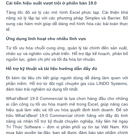
Cải tiến hiệu suất vượt trội ở phiên bản 19.0
Tăng tốc độ xử lý các mô hình Excel phức tạp. Cải thiện khả
năng xử lý lặp lại với các phương pháp Simplex và Barrier. Bổ
sung các hàm mới giúp dễ dàng mô hình hóa các bài toán thực
tế.
Ứng dụng linh hoạt cho nhiều lĩnh vực
Từ tối ưu hóa chuỗi cung ứng, quản lý tài chính đến sản xuất,
nhân sự và nghiên cứu phát triển. Hỗ trợ lập kế hoạch, phân bổ
nguồn lực, giảm chi phí và tối đa hóa lợi nhuận.
Hỗ trợ kỹ thuật và tài liệu hướng dẫn đầy đủ
Đi kèm tài liệu chi tiết giúp người dùng dễ dàng làm quen với
phần mềm. Hỗ trợ từ đội ngũ chuyên gia của LINDO Systems,
đảm bảo trải nghiệm sử dụng tốt nhất.
What'sBest! 19.0 Commercial là lựa chọn hàng đầu cho những
ai cần công cụ tối ưu hóa mạnh mẽ trong Excel, giúp nâng cao
hiệu quả làm việc và tối ưu hóa quyết định kinh doanh. Để sở
hữu What'sBest! 19.0 Commercial chính hãng với đầy đủ tính
năng và nhận hỗ trợ kỹ thuật chuyên nghiệp, hãy liên hệ ngay
Tri Thức Software – đơn vị phân phối uy tín tại Việt Nam. Khi
mua bản quyền tại đây, bạn sẽ được đảm bảo sản phẩm chính