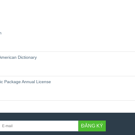
n
American Dictionary
sic Package Annual License
ĐĂNG KÝ