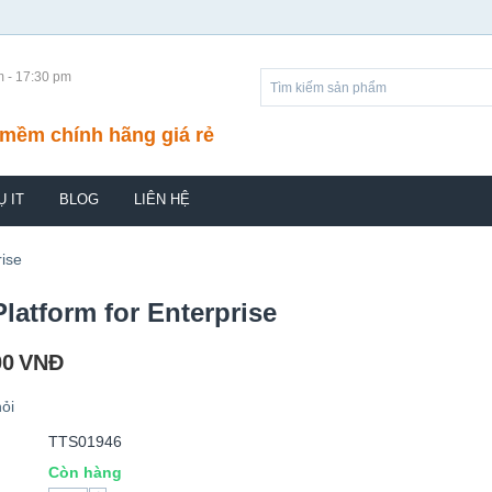
m - 17:30 pm
mềm chính hãng giá rẻ
Ụ IT
BLOG
LIÊN HỆ
rise
latform for Enterprise
00
VNĐ
ỏi
TTS01946
Còn hàng