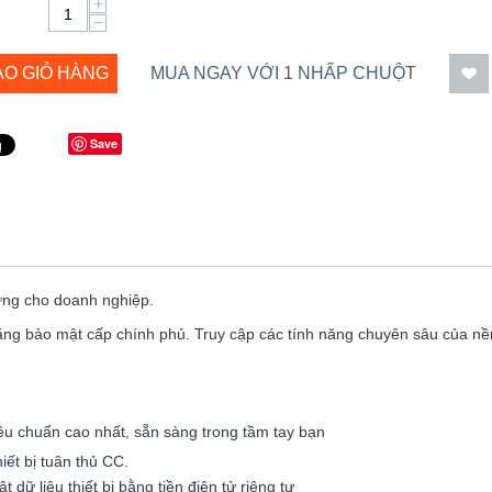
+
−
ÀO GIỎ HÀNG
MUA NGAY VỚI 1 NHẤP CHUỘT
Save
ựng cho doanh nghiệp.
h năng bảo mật cấp chính phủ. Truy cập các tính năng chuyên sâu của n
u chuẩn cao nhất, sẵn sàng trong tầm tay bạn
hiết bị tuân thủ CC.
ữ liệu thiết bị bằng tiền điện tử riêng tư