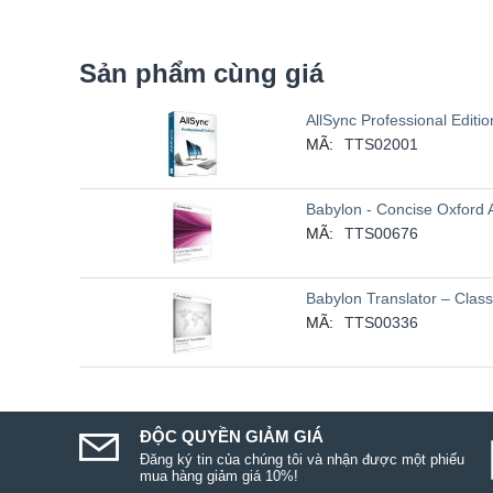
Sản phẩm cùng giá
AllSync Professional Editio
MÃ:
TTS02001
Babylon - Concise Oxford 
MÃ:
TTS00676
Babylon Translator – Clas
MÃ:
TTS00336
ĐỘC QUYỀN GIẢM GIÁ
Đăng ký tin của chúng tôi và nhận được một phiếu
mua hàng giảm giá 10%!