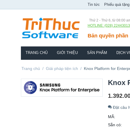
Tin tức
Phiếu quà tặng
Thứ 2 - Thứ 6, từ 08:00 a
HOTLINE: (028) 22443013
Bản quyền phần 
TRANG CHỦ
GIỚI THIỆU
SẢN PHẨM
DỊCH V
Trang chủ
/
Giải pháp tiện ích
/
Knox Platform for Enterp
Knox P
1.392.0
Đặt câu h
MÃ:
Sẵn có: