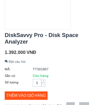
DiskSavvy Pro - Disk Space
Analyzer
1.392.000
VNĐ
Đặt câu hỏi
MÃ:
TTS01867
Sẵn có:
Còn hàng
+
Số lượng:
−
THÊM VÀO GIỎ HÀNG