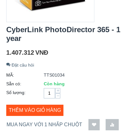
CyberLink PhotoDirector 365 - 1
year
1.407.312
VNĐ
Đặt câu hỏi
MÃ:
TTS01034
Sẵn có:
Còn hàng
+
Số lượng:
−
THÊM VÀO GIỎ HÀNG
MUA NGAY VỚI 1 NHẤP CHUỘT