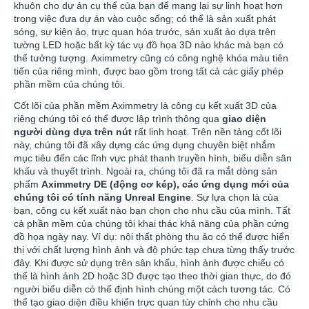
khuôn cho dự án cụ thể của bạn để mang lại sự linh hoạt hơn
trong việc đưa dự án vào cuộc sống; có thể là sản xuất phát
sóng, sự kiện ảo, trực quan hóa trước, sản xuất ảo dựa trên
tường LED hoặc bất kỳ tác vụ đồ họa 3D nào khác mà bạn có
thể tưởng tượng. Aximmetry cũng có công nghệ khóa màu tiên
tiến của riêng mình, được bao gồm trong tất cả các giấy phép
phần mềm của chúng tôi.
Cốt lõi của phần mềm Aximmetry là công cụ kết xuất 3D của
riêng chúng tôi có thể được lập trình thông qua
giao diện
người dùng dựa trên nút
rất linh hoạt. Trên nền tảng cốt lõi
này, chúng tôi đã xây dựng các ứng dụng chuyên biệt nhắm
mục tiêu đến các lĩnh vực phát thanh truyền hình, biểu diễn sân
khấu và thuyết trình. Ngoài ra, chúng tôi đã ra mắt dòng sản
phẩm
Aximmetry DE (động cơ kép), các ứng dụng mới của
chúng tôi có tính năng
Unreal Engine
. Sự lựa chọn là của
bạn, công cụ kết xuất nào bạn chọn cho nhu cầu của mình. Tất
cả phần mềm của chúng tôi khai thác khả năng của phần cứng
đồ họa ngày nay. Ví dụ: nội thất phòng thu ảo có thể được hiển
thị với chất lượng hình ảnh và độ phức tạp chưa từng thấy trước
đây. Khi được sử dụng trên sân khấu, hình ảnh được chiếu có
thể là hình ảnh 2D hoặc 3D được tạo theo thời gian thực, do đó
người biểu diễn có thể định hình chúng một cách tương tác. Có
thể tạo giao diện điều khiển trực quan tùy chỉnh cho nhu cầu