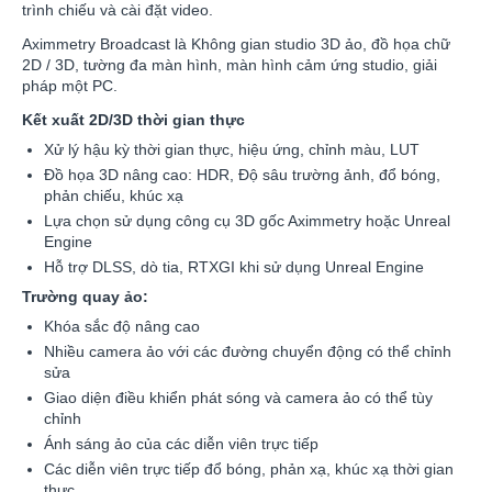
trình chiếu và cài đặt video.
Aximmetry Broadcast là Không gian studio 3D ảo, đồ họa chữ
2D / 3D, tường đa màn hình, màn hình cảm ứng studio, giải
pháp một PC.
Kết xuất 2D/3D thời gian thực
Xử lý hậu kỳ thời gian thực, hiệu ứng, chỉnh màu, LUT
Đồ họa 3D nâng cao: HDR, Độ sâu trường ảnh, đổ bóng,
phản chiếu, khúc xạ
Lựa chọn sử dụng công cụ 3D gốc Aximmetry hoặc Unreal
Engine
Hỗ trợ DLSS, dò tia, RTXGI khi sử dụng Unreal Engine
Trường quay ảo:
Khóa sắc độ nâng cao
Nhiều camera ảo với các đường chuyển động có thể chỉnh
sửa
Giao diện điều khiển phát sóng và camera ảo có thể tùy
chỉnh
Ánh sáng ảo của các diễn viên trực tiếp
Các diễn viên trực tiếp đổ bóng, phản xạ, khúc xạ thời gian
thực