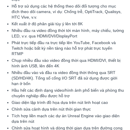
Hỗ trợ sử dụng các hệ thống theo dõi đối tượng cho mục
đích theo dõi camera, ví dụ: Chống trễ, OptiTrack, Qualisys,
HTC Vive, v.v.
Kết xuất ở độ phân giải tùy ý lên tới 8K
Nhiều đầu ra video đồng thời tới màn hình, máy chiếu, tường
LED, v.v. qua HDMI/DVI/DisplayPort
Phát trực tiếp đầu ra trực tiếp lên YouTube, Facebook và
Twitch hoặc bất kỳ nền tảng nào hỗ trợ phát trực tuyến
RTMP
Chụp nhiều đầu vào video đồng thời qua HDMI/DVI, thiết bị
hình ảnh USB, lên đến 4K
Nhiều đầu vào và đầu ra video đồng thời thông qua SRT
(SD/HD/4K). Tổng số cổng I/O SRT đã sử dụng được giới
hạn ở bốn
Hầu hết các định dạng video/hình ảnh phổ biến và phòng thu
chuyên nghiệp đều được hỗ trợ
Giao diện lập trình đồ họa dựa trên nút linh hoạt cao
Chỉnh sửa cảnh dựa trên nút thời gian thực
Tích hợp liền mạch các dự án Unreal Engine vào giao diện
dựa trên nút
Chỉnh sửa hoạt hình và dòng thời gian dựa trên đường cong