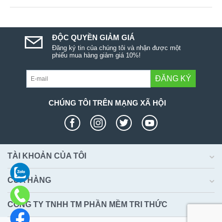
ĐỘC QUYỀN GIẢM GIÁ
Đăng ký tin của chúng tôi và nhận được một
phiếu mua hàng giảm giá 10%!
ĐĂNG KÝ
CHÚNG TÔI TRÊN MẠNG XÃ HỘI
TÀI KHOẢN CỦA TÔI
CỬA HÀNG
CÔNG TY TNHH TM PHẦN MỀM TRI THỨC