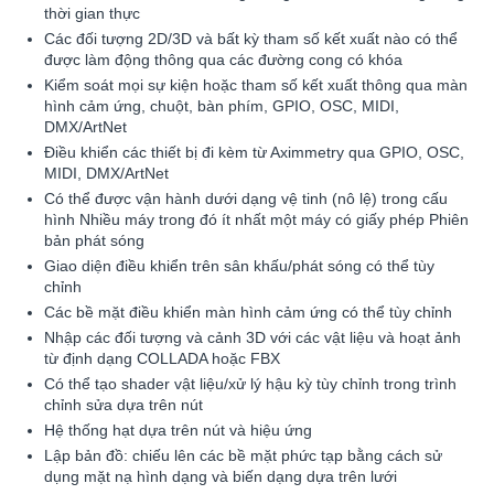
thời gian thực
Các đối tượng 2D/3D và bất kỳ tham số kết xuất nào có thể
được làm động thông qua các đường cong có khóa
Kiểm soát mọi sự kiện hoặc tham số kết xuất thông qua màn
hình cảm ứng, chuột, bàn phím, GPIO, OSC, MIDI,
DMX/ArtNet
Điều khiển các thiết bị đi kèm từ Aximmetry qua GPIO, OSC,
MIDI, DMX/ArtNet
Có thể được vận hành dưới dạng vệ tinh (nô lệ) trong cấu
hình Nhiều máy trong đó ít nhất một máy có giấy phép Phiên
bản phát sóng
Giao diện điều khiển trên sân khấu/phát sóng có thể tùy
chỉnh
Các bề mặt điều khiển màn hình cảm ứng có thể tùy chỉnh
Nhập các đối tượng và cảnh 3D với các vật liệu và hoạt ảnh
từ định dạng COLLADA hoặc FBX
Có thể tạo shader vật liệu/xử lý hậu kỳ tùy chỉnh trong trình
chỉnh sửa dựa trên nút
Hệ thống hạt dựa trên nút và hiệu ứng
Lập bản đồ: chiếu lên các bề mặt phức tạp bằng cách sử
dụng mặt nạ hình dạng và biến dạng dựa trên lưới