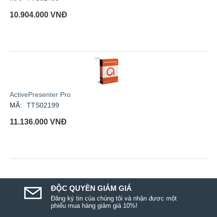
10.904.000
VNĐ
ActivePresenter Pro
MÃ:
TTS02199
11.136.000
VNĐ
ĐỘC QUYỀN GIẢM GIÁ
Đăng ký tin của chúng tôi và nhận được một
phiếu mua hàng giảm giá 10%!