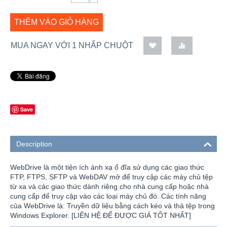
THÊM VÀO GIỎ HÀNG
MUA NGAY VỚI 1 NHẤP CHUỘT
Save
Description
WebDrive là một tiện ích ánh xạ ổ đĩa sử dụng các giao thức
FTP, FTPS, SFTP và WebDAV mở để truy cập các máy chủ tệp
từ xa và các giao thức dành riêng cho nhà cung cấp hoặc nhà
cung cấp để truy cập vào các loại máy chủ đó. Các tính năng
của WebDrive là: Truyền dữ liệu bằng cách kéo và thả tệp trong
Windows Explorer. [LIÊN HỆ ĐỂ ĐƯỢC GIÁ TỐT NHẤT]