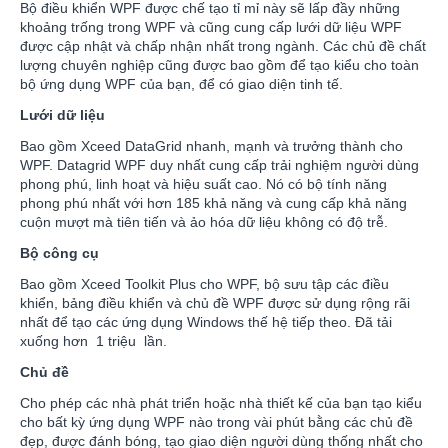
Bộ điều khiển WPF được chế tạo tỉ mỉ này sẽ lấp đầy những
khoảng trống trong WPF và cũng cung cấp lưới dữ liệu WPF
được cập nhật và chấp nhận nhất trong ngành. Các chủ đề chất
lượng chuyên nghiệp cũng được bao gồm để tạo kiểu cho toàn
bộ ứng dụng WPF của bạn, để có giao diện tinh tế.
Lưới dữ liệu
Bao gồm Xceed DataGrid nhanh, mạnh và trưởng thành cho
WPF. Datagrid WPF duy nhất cung cấp trải nghiệm người dùng
phong phú, linh hoạt và hiệu suất cao. Nó có bộ tính năng
phong phú nhất với hơn 185 khả năng và cung cấp khả năng
cuộn mượt mà tiên tiến và ảo hóa dữ liệu không có độ trễ.
Bộ công cụ
Bao gồm Xceed Toolkit Plus cho WPF, bộ sưu tập các điều
khiển, bảng điều khiển và chủ đề WPF được sử dụng rộng rãi
nhất để tạo các ứng dụng Windows thế hệ tiếp theo. Đã tải
xuống hơn 1 triệu lần.
Chủ đề
Cho phép các nhà phát triển hoặc nhà thiết kế của bạn tạo kiểu
cho bất kỳ ứng dụng WPF nào trong vài phút bằng các chủ đề
đẹp, được đánh bóng, tạo giao diện người dùng thống nhất cho