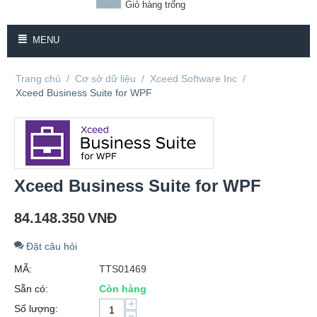
Giỏ hàng trống
MENU
Trang chủ
/
Cơ sở dữ liệu
/
Xceed Software Inc
/
Xceed Business Suite for WPF
Xceed Business Suite for WPF
84.148.350
VNĐ
Đặt câu hỏi
MÃ:
TTS01469
Sẵn có:
Còn hàng
+
Số lượng:
−