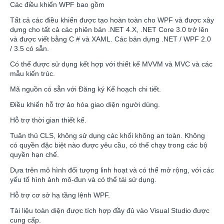
Các điều khiển WPF bao gồm
Tất cả các điều khiển được tạo hoàn toàn cho WPF và được xây
dựng cho tất cả các phiên bản .NET 4.X, .NET Core 3.0 trở lên
và được viết bằng C # và XAML. Các bản dựng .NET / WPF 2.0
/ 3.5 có sẵn.
Có thể được sử dụng kết hợp với thiết kế MVVM và MVC và các
mẫu kiến trúc.
Mã nguồn có sẵn với Đăng ký Kế hoạch chi tiết.
Điều khiển hỗ trợ ảo hóa giao diện người dùng.
Hỗ trợ thời gian thiết kế.
Tuân thủ CLS, không sử dụng các khối không an toàn. Không
có quyền đặc biệt nào được yêu cầu, có thể chạy trong các bộ
quyền hạn chế.
Dựa trên mô hình đối tượng linh hoạt và có thể mở rộng, với các
yếu tố hình ảnh mô-đun và có thể tái sử dụng.
Hỗ trợ cơ sở hạ tầng lệnh WPF.
Tài liệu toàn diện được tích hợp đầy đủ vào Visual Studio được
cung cấp.