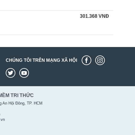
301.368
VNĐ
CHÚNG TÔI TRÊN MẠNG XÃ HỘI
MỀM TRI THỨC
g An Hội Đông, TP. HCM
n
.vn