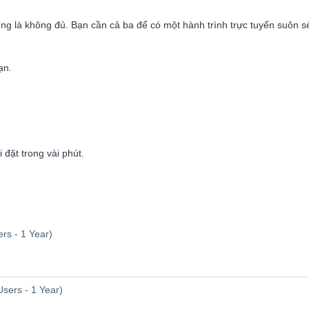
g là không đủ. Bạn cần cả ba để có một hành trình trực tuyến suôn sẻ,
ạn.
 đặt trong vài phút.
ers - 1 Year)
sers - 1 Year)