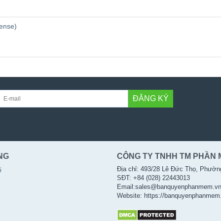
cense)
ĐĂNG KÝ
NG
CÔNG TY TNHH TM PHẦN 
Địa chỉ: 493/28 Lê Đức Thọ, Phườn
i
SĐT: +84 (028) 22443013
Email:sales@banquyenphanmem.v
Website: https://banquyenphanmem