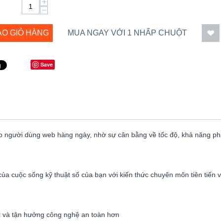
+
−
ÀO GIỎ HÀNG
MUA NGAY VỚI 1 NHẤP CHUỘT
Save
o người dùng web hàng ngày, nhờ sự cân bằng về tốc độ, khả năng p
ủa cuộc sống kỹ thuật số của bạn với kiến thức chuyên môn tiên tiến v
ới và tận hưởng công nghệ an toàn hơn