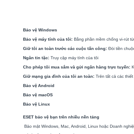
B
ả
o v
ệ
Windows
B
ả
o v
ệ
m
á
y t
í
nh c
ủ
a t
ô
i:
Bằng phần mềm chống vi-rút từ
Gi
ữ
t
ô
i an to
à
n tr
ướ
c c
á
c cu
ộ
c t
ấ
n c
ô
ng:
Đòi tiền chuộ
Ngăn tin t
ặ
c:
Truy cập máy tính của tôi
Cho phép tôi mua s
ắ
m v
à
g
ử
i ng
â
n h
à
ng tr
ự
c tuy
ế
n:
K
Gi
ữ
m
ạ
ng gia
đì
nh c
ủ
a t
ô
i an to
à
n:
Trên tất cả các thiế
B
ả
o v
ệ
Android
B
ả
o v
ệ
macOS
B
ả
o v
ệ
Linux
ESET bảo vệ bạn trên nhiều nền tảng
Bảo mật Windows, Mac, Android, Linux hoặc Doanh nghi