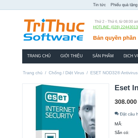
Tin tức
Phiếu quà tặng
Thứ 2 - Thứ 6, từ 08:00 a
HOTLINE: (028) 22443013
Bản quyền phần 
TRANG CHỦ
GIỚI THIỆU
SẢN PHẨM
DỊCH V
Trang chủ
/
Chống / Diệt Virus
/
ESET NOD32® Antivirus
Eset In
308.000
Đặt câu h
MÃ:
Sẵn có: