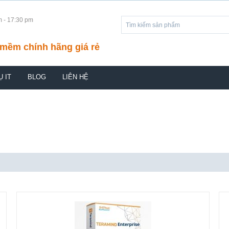
m - 17:30 pm
mềm chính hãng giá rẻ
Ụ IT
BLOG
LIÊN HỆ