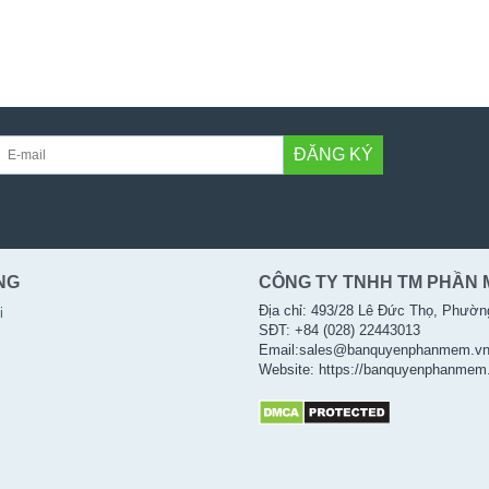
ĐĂNG KÝ
NG
CÔNG TY TNHH TM PHẦN 
Địa chỉ: 493/28 Lê Đức Thọ, Phườn
i
SĐT: +84 (028) 22443013
Email:sales@banquyenphanmem.v
Website: https://banquyenphanmem