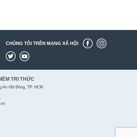
CHÚNG TÔI TRÊN MẠNG XÃ HỘI
MỀM TRI THỨC
g An Hội Đông, TP. HCM
n
.vn