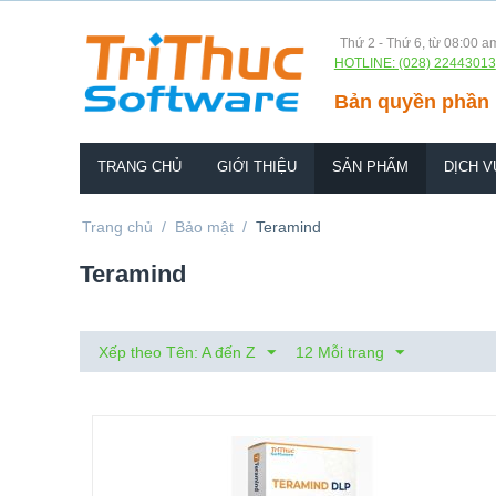
Thứ 2 - Thứ 6, từ 08:00 a
HOTLINE: (028) 22443013
Bản quyền phần 
TRANG CHỦ
GIỚI THIỆU
SẢN PHẨM
DỊCH V
Trang chủ
/
Bảo mật
/
Teramind
Teramind
Xếp theo Tên: A đến Z
12 Mỗi trang