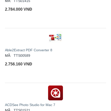
MÃ:
TTS01415
2.784.000
VNĐ
Able2Extract PDF Converter 8
MÃ:
TTS00589
2.756.160
VNĐ
ACDSee Photo Studio for Mac 7
MÃ:
TTS01521