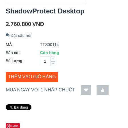
ShadowProtect Desktop
2.760.800
VNĐ
Đặt câu hỏi
MÃ:
TTS00114
Sẵn có:
Còn hàng
+
Số lượng:
−
THÊM VÀO GIỎ HÀNG
MUA NGAY VỚI 1 NHẤP CHUỘT
Save