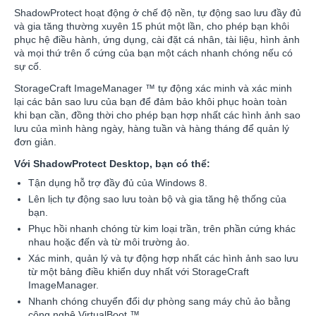
ShadowProtect hoạt động ở chế độ nền, tự động sao lưu đầy đủ
và gia tăng thường xuyên 15 phút một lần, cho phép bạn khôi
phục hệ điều hành, ứng dụng, cài đặt cá nhân, tài liệu, hình ảnh
và mọi thứ trên ổ cứng của bạn một cách nhanh chóng nếu có
sự cố.
StorageCraft ImageManager ™ tự động xác minh và xác minh
lại các bản sao lưu của bạn để đảm bảo khôi phục hoàn toàn
khi bạn cần, đồng thời cho phép bạn hợp nhất các hình ảnh sao
lưu của mình hàng ngày, hàng tuần và hàng tháng để quản lý
đơn giản.
Với ShadowProtect Desktop, bạn có thể:
Tận dụng hỗ trợ đầy đủ của Windows 8.
Lên lịch tự động sao lưu toàn bộ và gia tăng hệ thống của
bạn.
Phục hồi nhanh chóng từ kim loại trần, trên phần cứng khác
nhau hoặc đến và từ môi trường ảo.
Xác minh, quản lý và tự động hợp nhất các hình ảnh sao lưu
từ một bảng điều khiển duy nhất với StorageCraft
ImageManager.
Nhanh chóng chuyển đổi dự phòng sang máy chủ ảo bằng
công nghệ VirtualBoot ™.