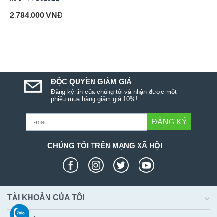
2.784.000
VNĐ
ĐỘC QUYỀN GIẢM GIÁ
Đăng ký tin của chúng tôi và nhận được một
phiếu mua hàng giảm giá 10%!
ĐĂNG KÝ
CHÚNG TÔI TRÊN MẠNG XÃ HỘI
TÀI KHOẢN CỦA TÔI