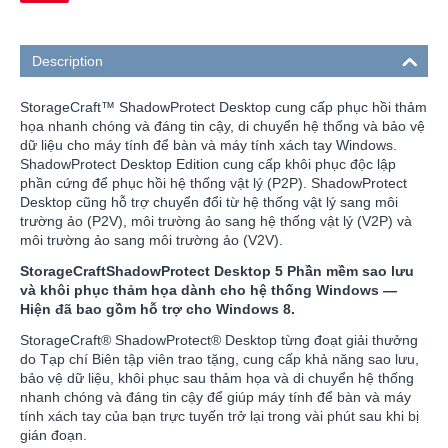
Description
StorageCraft™ ShadowProtect Desktop cung cấp phục hồi thảm
họa nhanh chóng và đáng tin cậy, di chuyển hệ thống và bảo vệ
dữ liệu cho máy tính để bàn và máy tính xách tay Windows.
ShadowProtect Desktop Edition cung cấp khôi phục độc lập
phần cứng để phục hồi hệ thống vật lý (P2P). ShadowProtect
Desktop cũng hỗ trợ chuyển đổi từ hệ thống vật lý sang môi
trường ảo (P2V), môi trường ảo sang hệ thống vật lý (V2P) và
môi trường ảo sang môi trường ảo (V2V).
StorageCraftShadowProtect Desktop 5 Phần mềm sao lưu
và khôi phục thảm họa dành cho hệ thống Windows —
Hiện đã bao gồm hỗ trợ cho Windows 8.
StorageCraft® ShadowProtect® Desktop từng đoạt giải thưởng
do Tạp chí Biên tập viên trao tặng, cung cấp khả năng sao lưu,
bảo vệ dữ liệu, khôi phục sau thảm họa và di chuyển hệ thống
nhanh chóng và đáng tin cậy để giúp máy tính để bàn và máy
tính xách tay của bạn trực tuyến trở lại trong vài phút sau khi bị
gián đoạn.