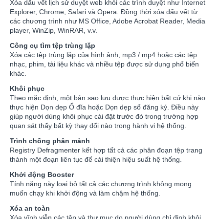
Xóa dấu vết lịch sử duyệt web khỏi các trình duyệt như Internet
Explorer, Chrome, Safari và Opera. Đồng thời xóa dấu vết từ
các chương trình như MS Office, Adobe Acrobat Reader, Media
player, WinZip, WinRAR, v.v.
Công cụ tìm tệp trùng lặp
Xóa các tệp trùng lặp của hình ảnh, mp3 / mp4 hoặc các tệp
nhạc, phim, tài liệu khác và nhiều tệp được sử dụng phổ biến
khác.
Khôi phục
Theo mặc định, một bản sao lưu được thực hiện bất cứ khi nào
thực hiện Dọn dẹp Ổ đĩa hoặc Dọn dẹp sổ đăng ký. Điều này
giúp người dùng khôi phục cài đặt trước đó trong trường hợp
quan sát thấy bất kỳ thay đổi nào trong hành vi hệ thống.
Trình chống phân mảnh
Registry Defragmenter kết hợp tất cả các phân đoạn tệp trang
thành một đoạn liên tục để cải thiện hiệu suất hệ thống.
Khởi động Booster
Tính năng này loại bỏ tất cả các chương trình không mong
muốn chạy khi khởi động và làm chậm hệ thống.
Xóa an toàn
Xóa vĩnh viễn các tệp và thư mục do người dùng chỉ định khỏi