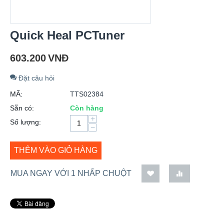
Quick Heal PCTuner
603.200
VNĐ
Đặt câu hỏi
MÃ:
TTS02384
Sẵn có:
Còn hàng
+
Số lượng:
−
THÊM VÀO GIỎ HÀNG
MUA NGAY VỚI 1 NHẤP CHUỘT