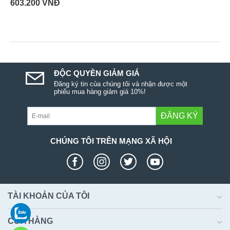
603.200
VNĐ
ĐỘC QUYỀN GIẢM GIÁ
Đăng ký tin của chúng tôi và nhận được một
phiếu mua hàng giảm giá 10%!
ĐĂNG KÝ
CHÚNG TÔI TRÊN MẠNG XÃ HỘI
TÀI KHOẢN CỦA TÔI
CỬA HÀNG