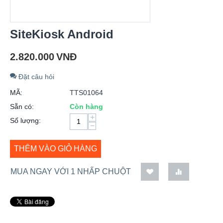
SiteKiosk Android
2.820.000
VNĐ
Đặt câu hỏi
MÃ:
TTS01064
Sẵn có:
Còn hàng
+
Số lượng:
−
THÊM VÀO GIỎ HÀNG
MUA NGAY VỚI 1 NHẤP CHUỘT