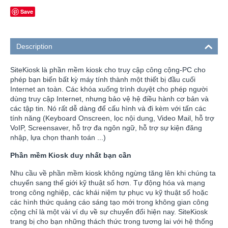
Save
Description
SiteKiosk là phần mềm kiosk cho truy cập công cộng-PC cho
phép bạn biến bất kỳ máy tính thành một thiết bị đầu cuối
Internet an toàn. Các khóa xuống trình duyệt cho phép người
dùng truy cập Internet, nhưng bảo vệ hệ điều hành cơ bản và
các tập tin. Nó rất dễ dàng để cấu hình và đi kèm với tấn các
tính năng (Keyboard Onscreen, lọc nội dung, Video Mail, hỗ trợ
VoIP, Screensaver, hỗ trợ đa ngôn ngữ, hỗ trợ sự kiện đăng
nhập, lựa chọn thanh toán ...)
Phần mềm Kiosk duy nhất bạn cần
Nhu cầu về phần mềm kiosk không ngừng tăng lên khi chúng ta
chuyển sang thế giới kỹ thuật số hơn. Tự động hóa và mạng
trong công nghiệp, các khái niệm tự phục vụ kỹ thuật số hoặc
các hình thức quảng cáo sáng tạo mới trong không gian công
cộng chỉ là một vài ví dụ về sự chuyển đổi hiện nay. SiteKiosk
trang bị cho bạn những thách thức trong tương lai với hệ thống