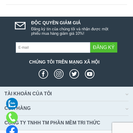
ĐỘC QUYỀN GIẢM GIÁ
Đăng ký tin của chúng tôi và nhận được một
phiếu mua hàng giảm giá 10%!
ĐĂNG KÝ
CHÚNG TÔI TRÊN MẠNG XÃ HỘI
TÀI KHOẢN CỦA TÔI
CỬA HÀNG
CÔNG TY TNHH TM PHẦN MỀM TRI THỨC