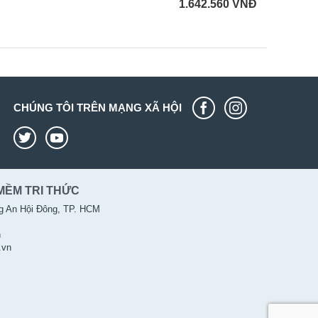
1.642.560
VNĐ
CHÚNG TÔI TRÊN MẠNG XÃ HỘI
MỀM TRI THỨC
g An Hội Đông, TP. HCM
n
.vn