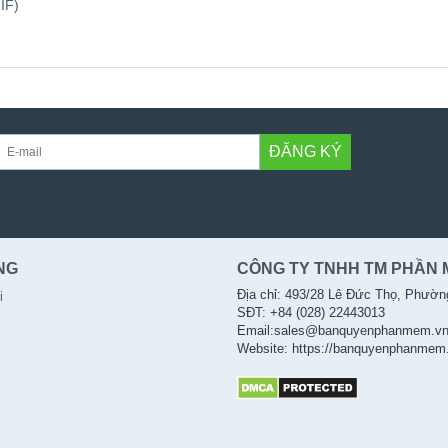
IF)
ĐĂNG KÝ
NG
CÔNG TY TNHH TM PHẦN 
Địa chỉ: 493/28 Lê Đức Thọ, Phườn
i
SĐT: +84 (028) 22443013
Email:sales@banquyenphanmem.v
Website: https://banquyenphanmem