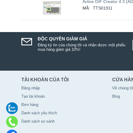
Active GIF Creator 4.3 (AG
MÃ:
TTS01911
ĐỘC QUYỀN GIẢM GIÁ
Đăng ký tin của chúng tôi và nhận được một phiếu
mua hàng giảm giá 10%!
TÀI KHOẢN CỦA TÔI
CỬA HÀ
Đăng nhập
Về chúng tô
Tạo tài khoản
Blog
Đơn hàng
Danh sách yêu thích
Danh sách so sánh