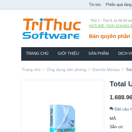
Tin tức
Phiếu quà tặng
Thứ 2 - Thứ 6, từ 08:00 a
HOTLINE: (028) 22443013
Bản quyền phần 
TRANG CHỦ
GIỚI THIỆU
SẢN PHẨM
DỊCH V
Trang chủ
/
Ứng dụng văn phòng
/
Gavrila Martau
/
Tot
Total 
1.688.9
Đặt câu h
MÃ:
Sẵn có: