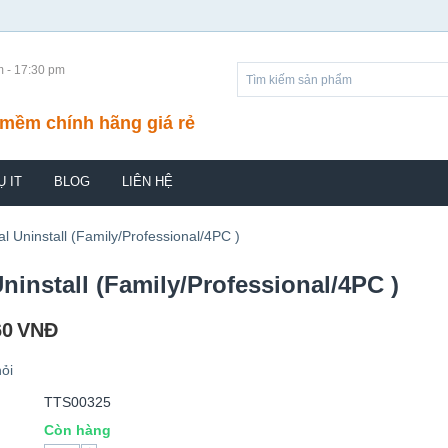
m - 17:30 pm
mềm chính hãng giá rẻ
Ụ IT
BLOG
LIÊN HỆ
al Uninstall (Family/Professional/4PC )
Uninstall (Family/Professional/4PC )
60
VNĐ
ỏi
TTS00325
Còn hàng