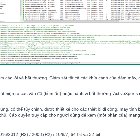
m các lỗi và bất thường. Giám sát tất cả các khía cạnh của đám mây, c
hát hiện ra các vấn đề (tiềm ẩn) hoặc hành vi bất thường. ActiveXpert
g, có thể tùy chỉnh, được thiết kế cho các thiết bị di động, máy tín
y chủ. Cấp quyền truy cập cho người dùng để xem (một phần của) mạng
6/2012 (R2) / 2008 (R2) / 10/8/7, 64-bit và 32-bit