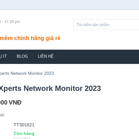
m - 17:30 pm
mềm chính hãng giá rẻ
Ụ IT
BLOG
LIÊN HỆ
perts Network Monitor 2023
Xperts Network Monitor 2023
000
VNĐ
ỏi
TTS01621
Còn hàng