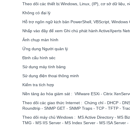
Theo dõi các thiết bị Windows, Linux, (IP), cơ sở dữ liệu,
Không có đại lý
Hỗ trợ ngôn ngữ kịch bản PowerShell, VBScript, Windo
Nhấp vào đây để xem Ghi chú phát hành ActiveXperts Net
Ảnh chụp màn hình
Ứng dụng Người quản lý
Định cấu hình séc
Sử dụng máy tính bảng
Sử dụng điện thoại thông minh
Kiểm tra tích hợp
Nền tảng ảo hóa giám sát : VMware ESXi - Citrix XenServ
Theo dõi các giao thức Internet : Chứng chỉ - DHCP - 
Roundtrip - SNMP GET - SNMP Traps - TCP - TFTP - Tra
Theo dõi máy chủ Windows : MS Active Directory - MS B
TMG - MS IIS Server - MS Index Server - MS ISA Server 