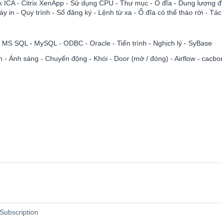
rix ICA - Citrix XenApp - Sử dụng CPU - Thư mục - Ổ đĩa - Dung lượng 
in - Quy trình - Sổ đăng ký - Lệnh từ xa - Ổ đĩa có thể tháo rời - Tác
- MS SQL - MySQL - ODBC - Oracle - Tiến trình - Nghịch lý - SyBase
 - Ánh sáng - Chuyển động - Khói - Door (mở / đóng) - Airflow - cacbo
 Subscription