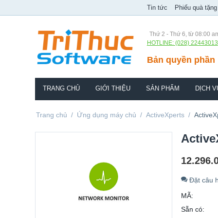
Tin tức
Phiếu quà tặng
Thứ 2 - Thứ 6, từ 08:00 a
HOTLINE: (028) 22443013
Bản quyền phần 
TRANG CHỦ
GIỚI THIỆU
SẢN PHẨM
DỊCH V
Trang chủ
/
Ứng dụng máy chủ
/
ActiveXperts
/
ActiveX
Active
12.296.
Đặt câu h
MÃ:
Sẵn có: