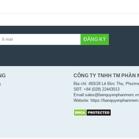
ĐĂNG KÝ
NG
CÔNG TY TNHH TM PHẦN 
Địa chỉ: 493/28 Lê Đức Thọ, Phườn
i
SĐT: +84 (028) 22443013
Email:sales@banquyenphanmem.v
Website: https://banquyenphanmem