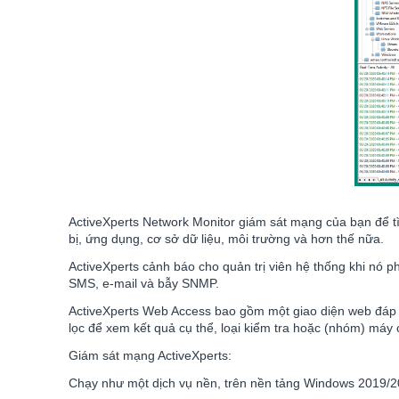
ActiveXperts Network Monitor giám sát mạng của bạn để tì
bị, ứng dụng, cơ sở dữ liệu, môi trường và hơn thế nữa.
ActiveXperts cảnh báo cho quản trị viên hệ thống khi nó p
SMS, e-mail và bẫy SNMP.
ActiveXperts Web Access bao gồm một giao diện web đáp ứn
lọc để xem kết quả cụ thể, loại kiểm tra hoặc (nhóm) má
Giám sát mạng ActiveXperts:
Chạy như một dịch vụ nền, trên nền tảng Windows 2019/201