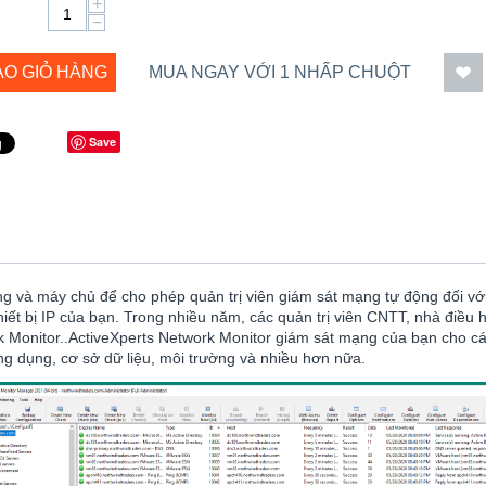
+
−
ÀO GIỎ HÀNG
MUA NGAY VỚI 1 NHẤP CHUỘT
Save
 và máy chủ để cho phép quản trị viên giám sát mạng tự động đối với 
ết bị IP của bạn. Trong nhiều năm, các quản trị viên CNTT, nhà điều
rk Monitor..ActiveXperts Network Monitor giám sát mạng của bạn cho cá
ng dụng, cơ sở dữ liệu, môi trường và nhiều hơn nữa.