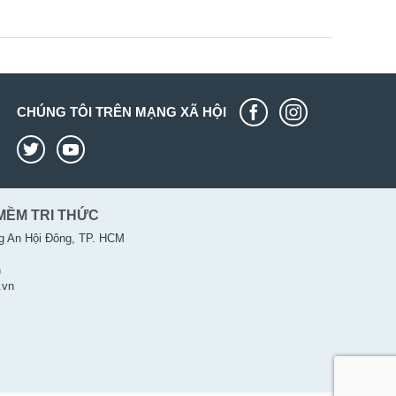
CHÚNG TÔI TRÊN MẠNG XÃ HỘI
MỀM TRI THỨC
g An Hội Đông, TP. HCM
n
.vn