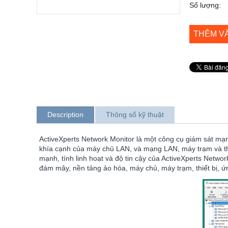
Số lượng:
THÊM V
Description
Thông số kỹ thuật
ActiveXperts Network Monitor là một công cụ giám sát mạng
khía cạnh của máy chủ LAN, và mạng LAN, máy trạm và thi
mạnh, tính linh hoạt và độ tin cậy của ActiveXperts Netwo
đám mây, nền tảng ảo hóa, máy chủ, máy trạm, thiết bị, ứ