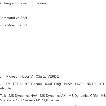
 nền tảng ảo hóa và hơn thế nữa
ws Command và SSH
work Monitor 2021.
er - Microsoft Hyper-V - Cầu ảo VERDE
DNS - FTP - FTPS - HTTP (các) - ICMP Ping - IMAP - LDAP - NNTP - 
ceRoute
izTalk - MS Dynamics NAV - MS Dynamics AX - MS Dynamics CRM - MS
- MS SharePoint Server - MS SQL Server