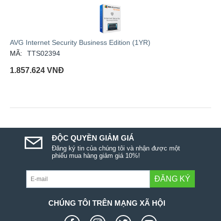
AVG Internet Security Business Edition (1YR)
MÃ:
TTS02394
1.857.624
VNĐ
ĐỘC QUYỀN GIẢM GIÁ
Đăng ký tin của chúng tôi và nhận được một
phiếu mua hàng giảm giá 10%!
ĐĂNG KÝ
CHÚNG TÔI TRÊN MẠNG XÃ HỘI