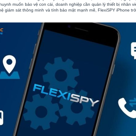
 huynh muốn bảo vệ con cái, doanh nghiệp cần quản lý thiết bị nhân 
hệ giám sát thông minh và tính bảo mật mạnh mẽ, FlexiSPY iPhone trở 