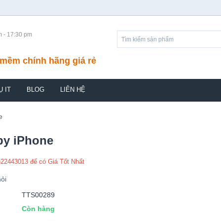
m - 17:30 pm
mềm chính hãng giá rẻ
Ụ IT
BLOG
LIÊN HỆ
e
py iPhone
)22443013 để có Giá Tốt Nhất
ỏi
TTS00289
Còn hàng