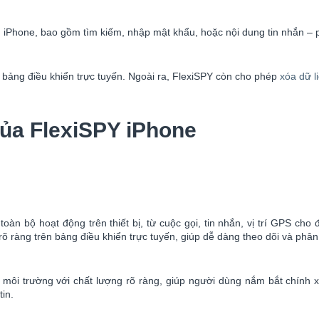
n iPhone, bao gồm tìm kiếm, nhập mật khẩu, hoặc nội dung tin nhắn – ph
 bảng điều khiển trực tuyến. Ngoài ra, FlexiSPY còn cho phép
xóa dữ l
ủa FlexiSPY iPhone
oàn bộ hoạt động trên thiết bị, từ cuộc gọi, tin nhắn, vị trí GPS c
rõ ràng trên bảng điều khiển trực tuyến, giúp dễ dàng theo dõi và phân 
ôi trường với chất lượng rõ ràng, giúp người dùng nắm bắt chính xá
tin.