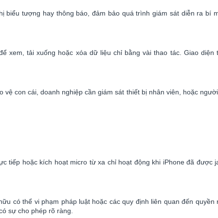
hị biểu tượng hay thông báo, đảm bảo quá trình giám sát diễn ra bí
xem, tải xuống hoặc xóa dữ liệu chỉ bằng vài thao tác. Giao diện t
vệ con cái, doanh nghiệp cần giám sát thiết bị nhân viên, hoặc người
 tiếp hoặc kích hoạt micro từ xa chỉ hoạt động khi iPhone đã được ja
 hữu có thể vi phạm pháp luật hoặc các quy định liên quan đến quyền 
có sự cho phép rõ ràng.