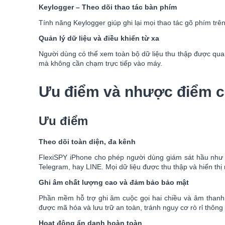
Keylogger – Theo dõi thao tác bàn phím
Tính năng Keylogger giúp ghi lại mọi thao tác gõ phím trê
Quản lý dữ liệu và điều khiển từ xa
Người dùng có thể xem toàn bộ dữ liệu thu thập được qua
mà không cần chạm trực tiếp vào máy.
Ưu điểm và nhược điểm c
Ưu điểm
Theo dõi toàn diện, đa kênh
FlexiSPY iPhone cho phép người dùng giám sát hầu như t
Telegram, hay LINE. Mọi dữ liệu được thu thập và hiển thị 
Ghi âm chất lượng cao và đảm bảo bảo mật
Phần mềm hỗ trợ ghi âm cuộc gọi hai chiều và âm thanh m
được mã hóa và lưu trữ an toàn, tránh nguy cơ rò rỉ thông 
Hoạt động ẩn danh hoàn toàn