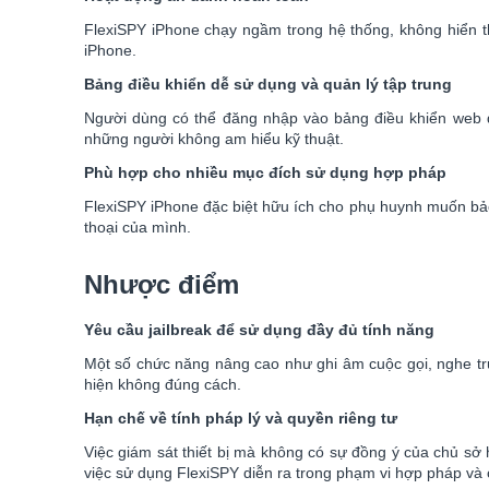
FlexiSPY iPhone chạy ngầm trong hệ thống, không hiển t
iPhone.
Bảng điều khiển dễ sử dụng và quản lý tập trung
Người dùng có thể đăng nhập vào bảng điều khiển web để 
những người không am hiểu kỹ thuật.
Phù hợp cho nhiều mục đích sử dụng hợp pháp
FlexiSPY iPhone đặc biệt hữu ích cho phụ huynh muốn bảo 
thoại của mình.
Nhược điểm
Yêu cầu jailbreak để sử dụng đầy đủ tính năng
Một số chức năng nâng cao như ghi âm cuộc gọi, nghe trực
hiện không đúng cách.
Hạn chế về tính pháp lý và quyền riêng tư
Việc giám sát thiết bị mà không có sự đồng ý của chủ sở
việc sử dụng FlexiSPY diễn ra trong phạm vi hợp pháp và 