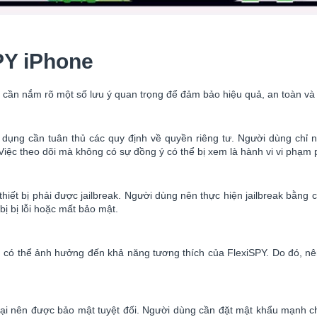
PY iPhone
 cần nắm rõ một số lưu ý quan trọng để đảm bảo hiệu quả, an toàn và 
ụng cần tuân thủ các quy định về quyền riêng tư. Người dùng chỉ nê
ệc theo dõi mà không có sự đồng ý có thể bị xem là hành vi vi phạm ph
hiết bị phải được jailbreak. Người dùng nên thực hiện jailbreak bằng 
bị bị lỗi hoặc mất bảo mật.
 có thể ảnh hưởng đến khả năng tương thích của FlexiSPY. Do đó, nê
 lại nên được bảo mật tuyệt đối. Người dùng cần đặt mật khẩu mạnh cho