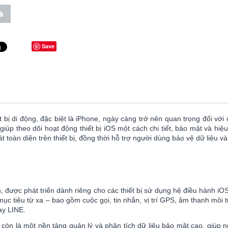
Save
ết bị di động, đặc biệt là iPhone, ngày càng trở nên quan trọng đối 
úp theo dõi hoạt động thiết bị iOS một cách chi tiết, bảo mật và hiệu 
toàn diện trên thiết bị, đồng thời hỗ trợ người dùng bảo vệ dữ liệu v
n, được phát triển dành riêng cho các thiết bị sử dụng hệ điều hành 
 bị mục tiêu từ xa – bao gồm cuộc gọi, tin nhắn, vị trí GPS, âm thanh m
ay LINE.
còn là một nền tảng quản lý và phân tích dữ liệu bảo mật cao, giúp ng