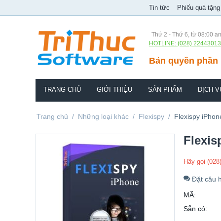
Tin tức
Phiếu quà tặng
Thứ 2 - Thứ 6, từ 08:00 a
HOTLINE: (028) 22443013
Bản quyền phần 
TRANG CHỦ
GIỚI THIỆU
SẢN PHẨM
DỊCH V
Trang chủ
/
Những loại khác
/
Flexispy
/
Flexispy iPhon
Flexis
Hãy gọi (028
Đặt câu h
MÃ:
Sẵn có: