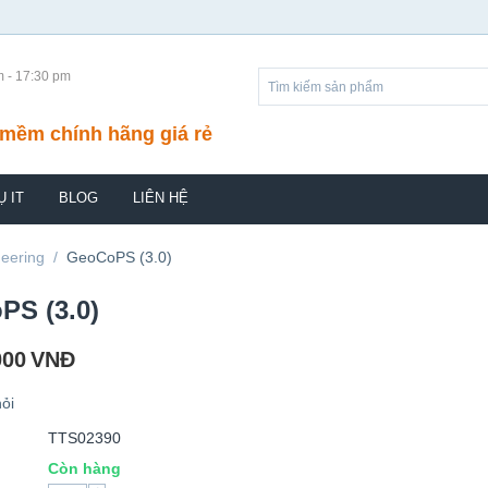
m - 17:30 pm
mềm chính hãng giá rẻ
Ụ IT
BLOG
LIÊN HỆ
eering
/
GeoCoPS (3.0)
PS (3.0)
000
VNĐ
ỏi
TTS02390
Còn hàng