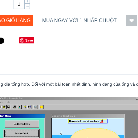
+
−
ÀO GIỎ HÀNG
MUA NGAY VỚI 1 NHẤP CHUỘT
Save
 địa tổng hợp. Đối với một bài toán nhất định, hình dạng của ống và đ