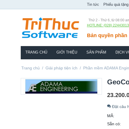
Tin tức
Phiếu quà tặng
Thứ 2 - Thứ 6, từ 08:00 a
HOTLINE: (028) 22443013
Bản quyền phần 
TRANG CHỦ
GIỚI THIỆU
SẢN PHẨM
DỊCH V
Trang chủ
/
Giải pháp tiện ích
/
Phần mềm ADAMA Engin
GeoCo
23.200.
Đặt câu h
MÃ:
Sẵn có: